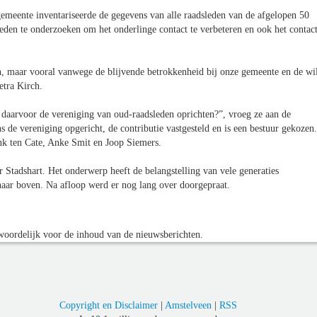
 gemeente inventariseerde de gegevens van alle raadsleden van de afgelopen 50
den te onderzoeken om het onderlinge contact te verbeteren en ook het contac
en, maar vooral vanwege de blijvende betrokkenheid bij onze gemeente en de wi
etra Kirch.
aarvoor de vereniging van oud-raadsleden oprichten?”, vroeg ze aan de
 de vereniging opgericht, de contributie vastgesteld en is een bestuur gekozen.
nk ten Cate, Anke Smit en Joop Siemers.
r Stadshart. Het onderwerp heeft de belangstelling van vele generaties
 naar boven. Na afloop werd er nog lang over doorgepraat.
oordelijk voor de inhoud van de nieuwsberichten.
Copyright en Disclaimer
|
Amstelveen
|
RSS