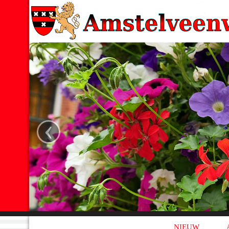
‹
NIEUW