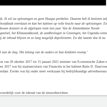
jk. Ik wil nu oplossingen en geen Haagse perikelen. Daarom heb ik besloten zel
e hoofdstuk overslaan en kan het kabinet op volle kracht naar de oplossingen. E
oodzware dossiers in de afgelopen ruim tien jaar. Van de Amsterdamse Noord-
ingstelsel, het Klimaatakkoord, de aardbevingen in Groningen, het Urgenda-vonni
j de inhoud blijven en zo lang mogelijk depolitiseren. En dat laatste doe ik nu
l aan de slag. Het belang van de ouders en hun kinderen voorop.
'
as van 26 oktober 2017 tot 15 januari 2021 minister van Economische Zaken 
ber 2017 was hij staatssecretaris van Financiën in het kabinet-Rutte II. Daarvoo
erdam. Eerder was hij onder meer werkzaam bij bedrijfskundige adviesbureaus
oordelijk voor de inhoud van de nieuwsberichten.