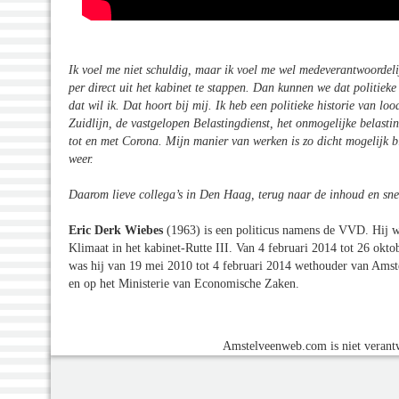
Ik voel me niet schuldig, maar ik voel me wel medeverantwoordeli
per direct uit het kabinet te stappen. Dan kunnen we dat politiek
dat wil ik. Dat hoort bij mij. Ik heb een politieke historie van l
Zuidlijn, de vastgelopen Belastingdienst, het onmogelijke belast
tot en met Corona. Mijn manier van werken is zo dicht mogelijk bi
weer.
Daarom lieve collega’s in Den Haag, terug naar de inhoud en sne
Eric Derk Wiebes
(1963) is een politicus namens de VVD. Hij w
Klimaat in het kabinet-Rutte III. Van 4 februari 2014 tot 26 okto
was hij van 19 mei 2010 tot 4 februari 2014 wethouder van Amst
en op het Ministerie van Economische Zaken.
Amstelveenweb.com is niet verantw