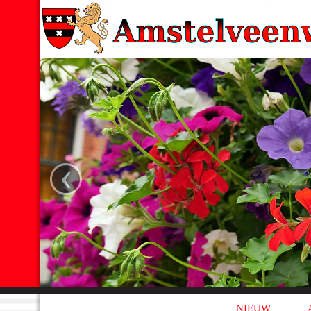
‹
NIEUW