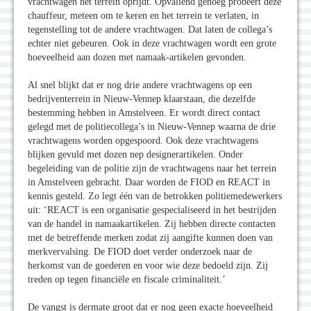
vrachtwagen het terrein oprijdt. Opvallend genoeg probeert deze
chauffeur, meteen om te keren en het terrein te verlaten, in
tegenstelling tot de andere vrachtwagen. Dat laten de collega’s
echter niet gebeuren. Ook in deze vrachtwagen wordt een grote
hoeveelheid aan dozen met namaak-artikelen gevonden.
Al snel blijkt dat er nog drie andere vrachtwagens op een
bedrijventerrein in Nieuw-Vennep klaarstaan, die dezelfde
bestemming hebben in Amstelveen. Er wordt direct contact
gelegd met de politiecollega’s in Nieuw-Vennep waarna de drie
vrachtwagens worden opgespoord. Ook deze vrachtwagens
blijken gevuld met dozen nep designerartikelen. Onder
begeleiding van de politie zijn de vrachtwagens naar het terrein
in Amstelveen gebracht. Daar worden de FIOD en REACT in
kennis gesteld. Zo legt één van de betrokken politiemedewerkers
uit: ‘REACT is een organisatie gespecialiseerd in het bestrijden
van de handel in namaakartikelen. Zij hebben directe contacten
met de betreffende merken zodat zij aangifte kunnen doen van
merkvervalsing. De FIOD doet verder onderzoek naar de
herkomst van de goederen en voor wie deze bedoeld zijn. Zij
treden op tegen financiële en fiscale criminaliteit.’
De vangst is dermate groot dat er nog geen exacte hoeveelheid