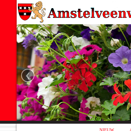
‹
NIEUW