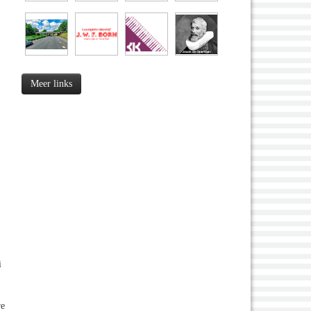
Meer links
i
re