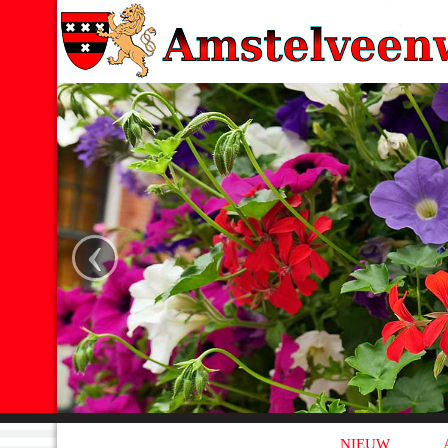
‹
NIEUW