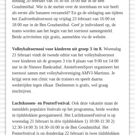
dinsdag 20 februari van 16:30 tot 18:00 uur in de Ben
Goudsmithal. Wie is de snelste over de stormbaan en wie heeft
als eerste alle bananen verzameld? En ga de uitdaging aan tijdens
het Zaalvoetbaltoernooi op vrijdag 23 februari van 16:00 tot
18:00 uur in de Ben Goudsmithal. Geef je individueel op, de
teams worden aan het begin van het toernooi samengesteld.
Beide activiteiten zijn gratis, aanmelden via de website.
Volleybaltoernooi voor kinderen uit groep 3 /m 8.
Woensdag
21 februari vindt de tweede editie van het volleybaltoernooi
voor kinderen uit de groepen 3 t/m 8 plaats van 9:00 tot 14:00
uur in de Nieuwe Bankrashal. AmstelveenSport organiseert het
toernooi samen met volleybalvereniging AMVJ-Martinus. Je
krijgt eerst een clinic van de trainers en speelt daarna
wedstrijden tegen elkaar. Deelnemen is gratis, wel graag
inschrijven.
Luchtkussen- en PeuterFestival.
Ook deze vakantie staan de
inmiddels populaire festivals op het programma, beide worden
in tijdsblokken georganiseerd. Het LuchtkussenFestival is op
woensdag 21 februari in drie tijdsblokken 1) 10:00-11:30 2)
12:30-14:00 3) 14:30-16:00 in de Ben Goudsmithal. Het
Peuterfestival is op donderdag 22 februari in twee tijdsblokken