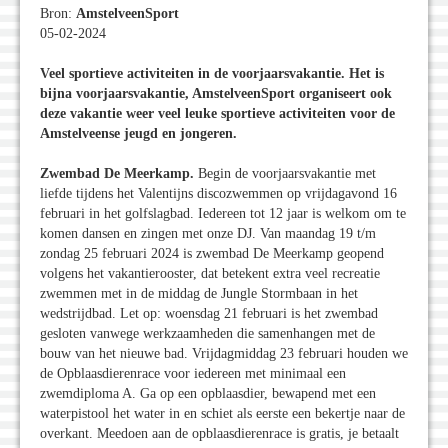
Bron:
AmstelveenSport
05-02-2024
Veel sportieve activiteiten in de voorjaarsvakantie. Het is
bijna voorjaarsvakantie, AmstelveenSport organiseert ook
deze vakantie weer veel leuke sportieve activiteiten voor de
Amstelveense jeugd en jongeren.
Zwembad De Meerkamp.
Begin de voorjaarsvakantie met
liefde tijdens het Valentijns discozwemmen op vrijdagavond 16
februari in het golfslagbad. Iedereen tot 12 jaar is welkom om te
komen dansen en zingen met onze DJ. Van maandag 19 t/m
zondag 25 februari 2024 is zwembad De Meerkamp geopend
volgens het vakantierooster, dat betekent extra veel recreatie
zwemmen met in de middag de Jungle Stormbaan in het
wedstrijdbad. Let op: woensdag 21 februari is het zwembad
gesloten vanwege werkzaamheden die samenhangen met de
bouw van het nieuwe bad. Vrijdagmiddag 23 februari houden we
de Opblaasdierenrace voor iedereen met minimaal een
zwemdiploma A. Ga op een opblaasdier, bewapend met een
waterpistool het water in en schiet als eerste een bekertje naar de
overkant. Meedoen aan de opblaasdierenrace is gratis, je betaalt