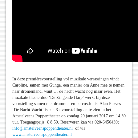
In deze premièrevoorstelling vol muzikale verrassingen vindt
Caroline, samen met Gunga, een manier om Anne mee te nemen
naar dromenland, want … de nacht wacht nog maar even. Het
muzikale theaterduo ‘De Zingende Harp’ werkt bij deze
voorstelling samen met drummer en percussionist Alan Purves.
‘De Nacht Wacht’ is een 3+ voorstelling en te zien in het
Amstelveens Poppentheater op zondag 29 januari 2017 om 14.30
uur. Toegangsprijs: € 8,50. Reserveren kan via 020-6450439;
info@amstelveenspoppentheater.nl
of via
www.amstelveenspoppentheater.nl