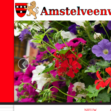
‹
NIEUW