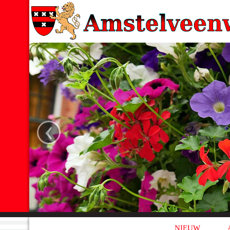
‹
NIEUW