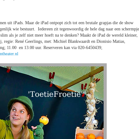
n uit iPads. Maar de iPad ontpopt zich tot een brutale grapjas die de show
genlijk wie bestuurt. Iedereen zit tegenwoordig de hele dag naar een schermpj
 slim als je zelf niet meer hoeft na te denken? Maakt de iPad de wereld kleiner,
j, regie: René Geerlings, met: Michiel Blankwaardt en Dionisio Matias,
ing; 11.00 en 13.00 uur. Reserveren kan via 020-6450439;
theater.nl