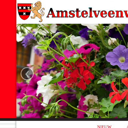
‹
NIEUW