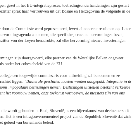
pen gezet in het EU-integratieproces: toetredingsonderhandelingen zijn gestart
zitter sprak haar vertrouwen uit dat Bosnië en Herzegovina de volgende in de
 door de Commissie werd gepresenteerd, levert al concrete resultaten op. Later
hervormingsagenda aannemen, die specifieke, cruciale hervormingen bevat,
rzitter von der Leyen benadrukte, zal elke hervorming nieuwe investeringen
ormingen zijn doorgevoerd, elke partner van de Westelijke Balkan ongeveer
ls onder het cohesiebeleid van de EU.
college een toegewijde commissaris voor uitbreiding zal benoemen en ze
rschiet liggen:
"Bilaterale geschillen moeten worden aangepakt. Integratie in d
soms impopulaire beslissingen nemen. Beslissingen uitstellen betekent verkeerde
ent het voortouw nemen, onze toekomst vormgeven, de meesters zijn van ons
, die wordt gehouden in Bled, Slovenië, is een bijeenkomst van deelnemers uit
en. Het is een intragouvernementeel project van de Republiek Slovenië dat zich
het gebied van buitenlands beleid.