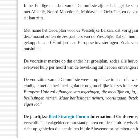
In het huidige mandaat van de Commissie zijn er belangrijke stap
met Albanië, Noord-Macedonië, Moldavië en Oekraïne; en de voor
rij kan zijn.
Met name het Groeiplan voor de Westelijke Balkan, dat vorig jaar
deze maand zullen de zes partners van de Westelijke Balkan hun 
gekoppeld aan € 6 miljard aan Europese investeringen. Zoals voo
ontsluiten.
De voorzitter merkte op dat onder het groeiplan, zodra alle herv
evenveel hulp per hoofd van de bevolking zal hebben ontvangen a
De voorzitter van de Commissie wees erop dat ze in haar nieuwe 
eindigde met de herinnering dat er nog moeilijke keuzes in het ve
Europese Unie zal afhangen van regeringen, die moeilijke en, ja, 
beslissingen nemen. Maar beslissingen nemen, vooruitgaan, betek
eigen lot."
De jaarlijkse
Bled Strategic Forum
International Conference
verschillende vakgebieden om standpunten en ideeën uit te wissel
richt op gebieden die aansluiten bij de Sloveense prioriteiten op 