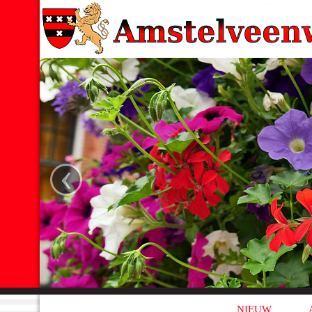
‹
NIEUW