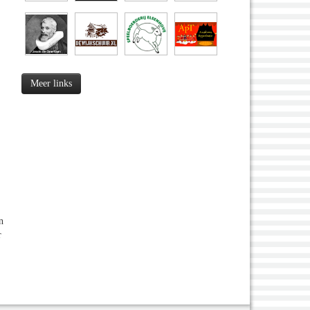
Meer links
n
r