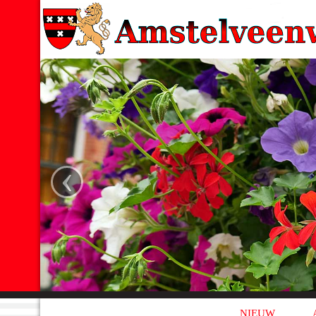
‹
NIEUW