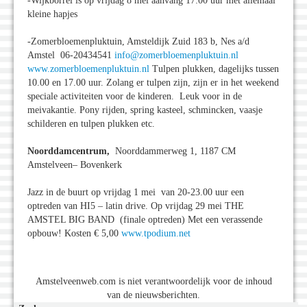
-Wijkborrel is op vrijdag 8 mei aanvang 17:00 uur met allemaal
kleine hapjes
-Zomerbloemenpluktuin, Amsteldijk Zuid 183 b, Nes a/d
Amstel 06-20434541
info@zomerbloemenpluktuin.nl
www.zomerbloemenpluktuin.nl
Tulpen plukken, dagelijks tussen
10.00 en 17.00 uur. Zolang er tulpen zijn, zijn er in het weekend
speciale activiteiten voor de kinderen. Leuk voor in de
meivakantie. Pony rijden, spring kasteel, schmincken, vaasje
schilderen en tulpen plukken etc.
Noorddamcentrum,
Noorddammerweg 1, 1187 CM
Amstelveen– Bovenkerk
Jazz in de buurt op vrijdag 1 mei van 20-23.00 uur een
optreden van HI5 – latin drive. Op vrijdag 29 mei THE
AMSTEL BIG BAND (finale optreden) Met een verassende
opbouw! Kosten € 5,00
www.tpodium.net
Amstelveenweb.com is niet verantwoordelijk voor de inhoud
van de nieuwsberichten.