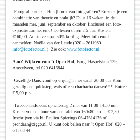
-Fotografieproject. Hou jij ook van fotograferen? En zoek je een
combinatie van theorie en praktijk? Duur 16 weken, in de
maanden mei, juni, september en oktober. Iinclusief een foto-
expositie aan het eind! De lessen duren 2,5 uur. Kosten:
€160,00. Amstelveenpas 50% korting. Meer info en/of
aanmelden: Noëlle van der Lende (020 – 2611989
info@fotofactor.nl
). Zie ook:
www.fotofactor.nl
AanZ Wijkcentrum ’t Open Hof
, Burg. Haspelslaan 129,
Amstelveen, tel 020 6416844
-Gezellige Dansavond op vrijdag 1 mei vanaf 20.00 uur Kom
gezellig een quickstep, wals of een chachacha dansen!!!!! Entree
€ 5,00 p.p
-Tweedehandsbeurs op zaterdag 2 mei van 11.00-14.30 uur.
Kosten voor de huur van een tafel van 160x80 cm. is € 7,50.
Inschrijven via bij Paulien Spierings 06-47614176 of
psondaar@ziggo.nl. U kunt ook bellen naar ’t Open Hof 020 –
641 68 44.