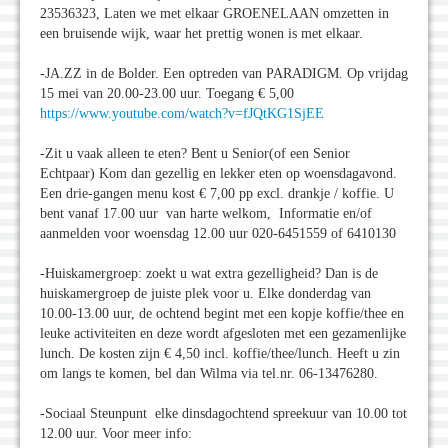
23536323, Laten we met elkaar GROENELAAN omzetten in
een bruisende wijk, waar het prettig wonen is met elkaar.
-JA.ZZ in de Bolder. Een optreden van PARADIGM. Op vrijdag
15 mei van 20.00-23.00 uur. Toegang € 5,00
https://www.youtube.com/watch?v=fJQtKG1SjEE
-Zit u vaak alleen te eten? Bent u Senior(of een Senior
Echtpaar) Kom dan gezellig en lekker eten op woensdagavond.
Een drie-gangen menu kost € 7,00 pp excl. drankje / koffie. U
bent vanaf 17.00 uur van harte welkom, Informatie en/of
aanmelden voor woensdag 12.00 uur 020-6451559 of 6410130
-Huiskamergroep: zoekt u wat extra gezelligheid? Dan is de
huiskamergroep de juiste plek voor u. Elke donderdag van
10.00-13.00 uur, de ochtend begint met een kopje koffie/thee en
leuke activiteiten en deze wordt afgesloten met een gezamenlijke
lunch. De kosten zijn € 4,50 incl. koffie/thee/lunch. Heeft u zin
om langs te komen, bel dan Wilma via tel.nr. 06-13476280.
-Sociaal Steunpunt elke dinsdagochtend spreekuur van 10.00 tot
12.00 uur. Voor meer info: