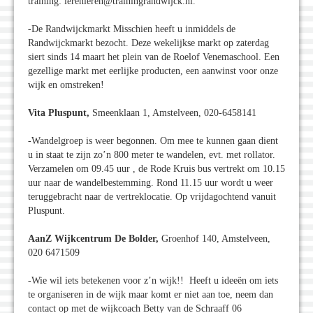
training: lerenleren@trainingrandwijck.nl.
-De Randwijckmarkt Misschien heeft u inmiddels de
Randwijckmarkt bezocht. Deze wekelijkse markt op zaterdag
siert sinds 14 maart het plein van de Roelof Venemaschool. Een
gezellige markt met eerlijke producten, een aanwinst voor onze
wijk en omstreken!
Vita Pluspunt,
Smeenklaan 1, Amstelveen, 020-6458141
-Wandelgroep is weer begonnen. Om mee te kunnen gaan dient
u in staat te zijn zo’n 800 meter te wandelen, evt. met rollator.
Verzamelen om 09.45 uur , de Rode Kruis bus vertrekt om 10.15
uur naar de wandelbestemming. Rond 11.15 uur wordt u weer
teruggebracht naar de vertreklocatie. Op vrijdagochtend vanuit
Pluspunt.
AanZ Wijkcentrum De Bolder,
Groenhof 140, Amstelveen,
020 6471509
-Wie wil iets betekenen voor z’n wijk!! Heeft u ideeën om iets
te organiseren in de wijk maar komt er niet aan toe, neem dan
contact op met de wijkcoach Betty van de Schraaff 06