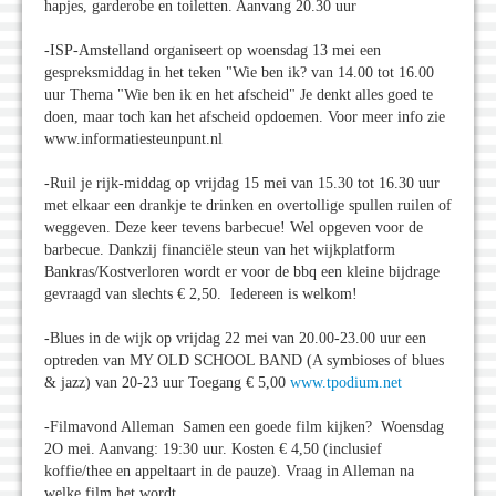
hapjes, garderobe en toiletten. Aanvang 20.30 uur
-ISP-Amstelland organiseert op woensdag 13 mei een
gespreksmiddag in het teken "Wie ben ik? van 14.00 tot 16.00
uur Thema "Wie ben ik en het afscheid" Je denkt alles goed te
doen, maar toch kan het afscheid opdoemen. Voor meer info zie
www.informatiesteunpunt.nl
-Ruil je rijk-middag op vrijdag 15 mei van 15.30 tot 16.30 uur
met elkaar een drankje te drinken en overtollige spullen ruilen of
weggeven. Deze keer tevens barbecue! Wel opgeven voor de
barbecue. Dankzij financiële steun van het wijkplatform
Bankras/Kostverloren wordt er voor de bbq een kleine bijdrage
gevraagd van slechts € 2,50. Iedereen is welkom!
-Blues in de wijk op vrijdag 22 mei van 20.00-23.00 uur een
optreden van MY OLD SCHOOL BAND (A symbioses of blues
& jazz) van 20-23 uur Toegang € 5,00
www.tpodium.net
-Filmavond Alleman Samen een goede film kijken? Woensdag
2O mei. Aanvang: 19:30 uur. Kosten € 4,50 (inclusief
koffie/thee en appeltaart in de pauze). Vraag in Alleman na
welke film het wordt