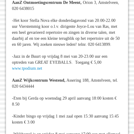
AanZ Ontmoetingscentrum De Meent,
Orion 3, Amstelveen,
020 6438015
-Het koor Stella Nova elke donderdagavond van 20.00-22.00
uur Vierstemmig koor o.l.v. dirigente Joyce-Lou van Ras, met
een heel gevarieerd repertoire en zingen in diverse talen, met
daarbij af en toe een kleine terugblik op het repertoire uit de 50
en 60 jaren. Wij zoeken nieuwe leden! telnr. 020 6413899.
-Jazz in de Buurt op vrijdag 8 mei van 20-23.00 uur een
optreden van GREAT EYEBALLS. Toegang € 5,00
www.tpodium.net
AanZ Wijkcentrum Westend,
Assering 188, Amstelveen, tel.
020 6434444
-Eten bij Gerda op woensdag 29 april aanvang 18:00 kosten €
8.50
-Kinder bingo op vrijdag 1 mei zaal open 15:30 aanvang 15:45
kosten € 3.00