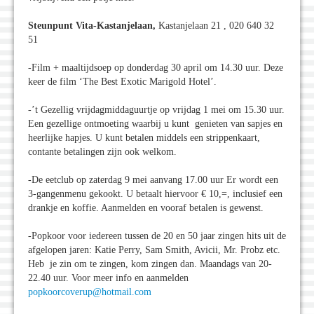
Steunpunt Vita-Kastanjelaan,
Kastanjelaan 21 , 020 640 32
51
-Film + maaltijdsoep op donderdag 30 april om 14.30 uur. Deze
keer de film ‘The Best Exotic Marigold Hotel’.
-’t Gezellig vrijdagmiddaguurtje op vrijdag 1 mei om 15.30 uur.
Een gezellige ontmoeting waarbij u kunt genieten van sapjes en
heerlijke hapjes. U kunt betalen middels een strippenkaart,
contante betalingen zijn ook welkom.
-De eetclub op zaterdag 9 mei aanvang 17.00 uur Er wordt een
3-gangenmenu gekookt. U betaalt hiervoor € 10,=, inclusief een
drankje en koffie. Aanmelden en vooraf betalen is gewenst.
-Popkoor voor iedereen tussen de 20 en 50 jaar zingen hits uit de
afgelopen jaren: Katie Perry, Sam Smith, Avicii, Mr. Probz etc.
Heb je zin om te zingen, kom zingen dan. Maandags van 20-
22.40 uur. Voor meer info en aanmelden
popkoorcoverup@hotmail.com