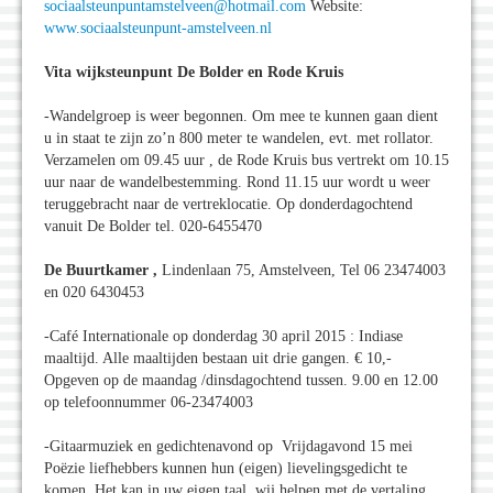
sociaalsteunpuntamstelveen@hotmail.com
Website:
www.sociaalsteunpunt-amstelveen.nl
Vita wijksteunpunt De Bolder en Rode Kruis
-Wandelgroep is weer begonnen. Om mee te kunnen gaan dient
u in staat te zijn zo’n 800 meter te wandelen, evt. met rollator.
Verzamelen om 09.45 uur , de Rode Kruis bus vertrekt om 10.15
uur naar de wandelbestemming. Rond 11.15 uur wordt u weer
teruggebracht naar de vertreklocatie. Op donderdagochtend
vanuit De Bolder tel. 020-6455470
De Buurtkamer ,
Lindenlaan 75, Amstelveen, Tel 06 23474003
en 020 6430453
-Café Internationale op donderdag 30 april 2015 : Indiase
maaltijd. Alle maaltijden bestaan uit drie gangen. € 10,-
Opgeven op de maandag /dinsdagochtend tussen. 9.00 en 12.00
op telefoonnummer 06-23474003
-Gitaarmuziek en gedichtenavond op Vrijdagavond 15 mei
Poëzie liefhebbers kunnen hun (eigen) lievelingsgedicht te
komen. Het kan in uw eigen taal, wij helpen met de vertaling.