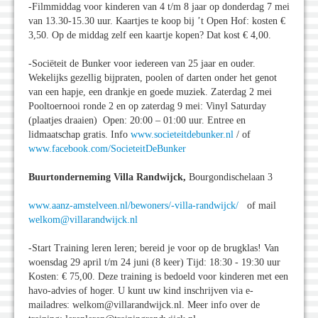
-Filmmiddag voor kinderen van 4 t/m 8 jaar op donderdag 7 mei
van 13.30-15.30 uur. Kaartjes te koop bij ’t Open Hof: kosten €
3,50. Op de middag zelf een kaartje kopen? Dat kost € 4,00.
-Sociëteit de Bunker voor iedereen van 25 jaar en ouder.
Wekelijks gezellig bijpraten, poolen of darten onder het genot
van een hapje, een drankje en goede muziek. Zaterdag 2 mei
Pooltoernooi ronde 2 en op zaterdag 9 mei: Vinyl Saturday
(plaatjes draaien) Open: 20:00 – 01:00 uur. Entree en
lidmaatschap gratis. Info
www.societeitdebunker.nl
/ of
www.facebook.com/SocieteitDeBunker
Buurtonderneming Villa Randwijck,
Bourgondischelaan 3
www.aanz-amstelveen.nl/bewoners/-villa-randwijck/
of mail
welkom@villarandwijck.nl
-Start Training leren leren; bereid je voor op de brugklas! Van
woensdag 29 april t/m 24 juni (8 keer) Tijd: 18:30 - 19:30 uur
Kosten: € 75,00. Deze training is bedoeld voor kinderen met een
havo-advies of hoger. U kunt uw kind inschrijven via e-
mailadres: welkom@villarandwijck.nl. Meer info over de