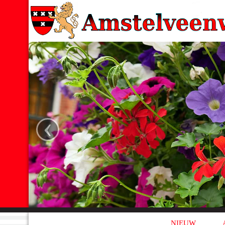
‹
NIEUW