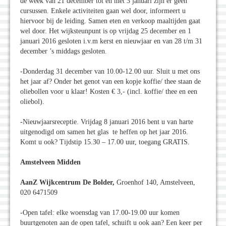
de week van 21 december tot en met 3 januari zijn er géén
cursussen. Enkele activiteiten gaan wel door, informeert u
hiervoor bij de leiding. Samen eten en verkoop maaltijden gaat
wel door. Het wijksteunpunt is op vrijdag 25 december en 1
januari 2016 gesloten i.v.m kerst en nieuwjaar en van 28 t/m 31
december ’s middags gesloten.
-Donderdag 31 december van 10.00-12.00 uur. Sluit u met ons
het jaar af? Onder het genot van een kopje koffie/ thee staan de
oliebollen voor u klaar! Kosten € 3,- (incl. koffie/ thee en een
oliebol).
-Nieuwjaarsreceptie. Vrijdag 8 januari 2016 bent u van harte
uitgenodigd om samen het glas te heffen op het jaar 2016.
Komt u ook? Tijdstip 15.30 – 17.00 uur, toegang GRATIS.
Amstelveen Midden
AanZ Wijkcentrum De Bolder,
Groenhof 140, Amstelveen,
020 6471509
-Open tafel: elke woensdag van 17.00-19.00 uur komen
buurtgenoten aan de open tafel, schuift u ook aan? Een keer per