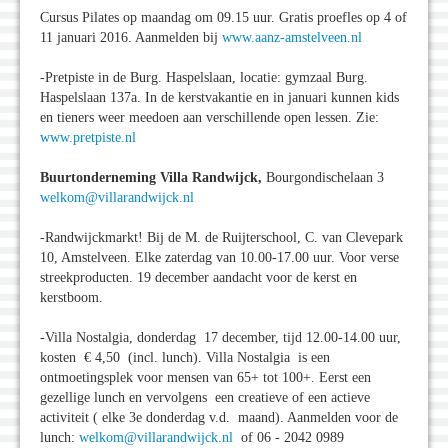
Cursus Pilates op maandag om 09.15 uur. Gratis proefles op 4 of
11 januari 2016. Aanmelden bij
www.aanz-amstelveen.nl
-Pretpiste in de Burg. Haspelslaan, locatie: gymzaal Burg.
Haspelslaan 137a. In de kerstvakantie en in januari kunnen kids
en tieners weer meedoen aan verschillende open lessen. Zie:
www.pretpiste.nl
Buurtonderneming Villa Randwijck,
Bourgondischelaan 3
welkom@villarandwijck.nl
-Randwijckmarkt! Bij de M. de Ruijterschool, C. van Clevepark
10, Amstelveen. Elke zaterdag van 10.00-17.00 uur. Voor verse
streekproducten. 19 december aandacht voor de kerst en
kerstboom.
-Villa Nostalgia, donderdag 17 december, tijd 12.00-14.00 uur,
kosten € 4,50 (incl. lunch). Villa Nostalgia is een
ontmoetingsplek voor mensen van 65+ tot 100+. Eerst een
gezellige lunch en vervolgens een creatieve of een actieve
activiteit ( elke 3e donderdag v.d. maand). Aanmelden voor de
lunch:
welkom@villarandwijck.nl
of 06 - 2042 0989