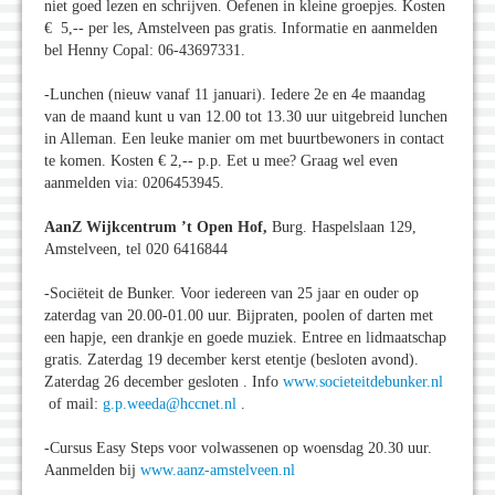
niet goed lezen en schrijven. Oefenen in kleine groepjes. Kosten
€ 5,-- per les, Amstelveen pas gratis. Informatie en aanmelden
bel Henny Copal: 06-43697331.
-Lunchen (nieuw vanaf 11 januari). Iedere 2e en 4e maandag
van de maand kunt u van 12.00 tot 13.30 uur uitgebreid lunchen
in Alleman. Een leuke manier om met buurtbewoners in contact
te komen. Kosten € 2,-- p.p. Eet u mee? Graag wel even
aanmelden via: 0206453945.
AanZ Wijkcentrum ’t Open Hof,
Burg. Haspelslaan 129,
Amstelveen, tel 020 6416844
-Sociëteit de Bunker. Voor iedereen van 25 jaar en ouder op
zaterdag van 20.00-01.00 uur. Bijpraten, poolen of darten met
een hapje, een drankje en goede muziek. Entree en lidmaatschap
gratis. Zaterdag 19 december kerst etentje (besloten avond).
Zaterdag 26 december gesloten . Info
www.societeitdebunker.nl
of mail:
g.p.weeda@hccnet.nl
.
-Cursus Easy Steps voor volwassenen op woensdag 20.30 uur.
Aanmelden bij
www.aanz-amstelveen.nl