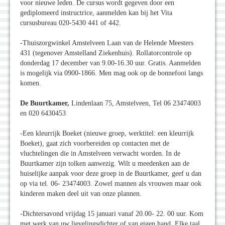
voor nieuwe leden. De cursus wordt gegeven door een
gediplomeerd instructrice, aanmelden kan bij het Vita
cursusbureau 020-5430 441 of 442.
-Thuiszorgwinkel Amstelveen Laan van de Helende Meesters
431 (tegenover Amstelland Ziekenhuis). Rollatorcontrole op
donderdag 17 december van 9.00-16.30 uur. Gratis. Aanmelden
is mogelijk via 0900-1866. Men mag ook op de bonnefooi langs
komen.
De Buurtkamer,
Lindenlaan 75, Amstelveen, Tel 06 23474003
en 020 6430453
-Een kleurrijk Boeket (nieuwe groep, werktitel: een kleurrijk
Boeket), gaat zich voorbereiden op contacten met de
vluchtelingen die in Amstelveen verwacht worden. In de
Buurtkamer zijn tolken aanwezig. Wilt u meedenken aan de
huiselijke aanpak voor deze groep in de Buurtkamer, geef u dan
op via tel. 06- 23474003. Zowel mannen als vrouwen maar ook
kinderen maken deel uit van onze plannen.
-Dichtersavond vrijdag 15 januari vanaf 20.00- 22. 00 uur. Kom
met werk van uw lievelingsdichter of van eigen hand. Elke taal