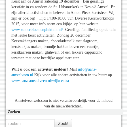
Kerst aan de Amstel zaterdag 19 december . Een gezellige
kerstfair in en rondom de St. Urbanuskerk te Nes a/d Amstel. Er
zijn allerlei activiteiten te beleven in Anton Pieck kerstsfeer. Wij
zijn er ook bij! Tijd 14.00-18.00 uur. Diverse Kerstworkshops
2015, voor meer info neem een kijkje op hun website:
www.zomerbloemenpluktuin.nl/
Gezellige familiedag op de tuin
met leuke kerst activiteiten! Zondag 20 december.
Kersttakhangers maken, chocolademelk met slagroom,
kerststukjes maken, broodje bakken boven een vuurtje,
kerstkaarsen maken, glühwein of een lekkere cappuccino
tezamen met onze heerlijke appeltaart eten...
Wilt u ook een activiteit melden?
Mail
info@aanz-
amstelveen.nl
Kijk voor alle andere activiteiten in uw buurt op
www.aanz-amstelveen.nl/wijkcentra
Amstelveenweb.com is niet verantwoordelijk voor de inhoud
van de nieuwsberichten.
Zoeken