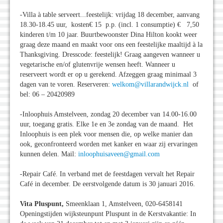
-Villa à table serveert...feestelijk: vrijdag 18 december, aanvang
18.30-18.45 uur, kosten€ 15 p.p. (incl. 1 consumptie) € 7,50
kinderen t/m 10 jaar. Buurtbewoonster Dina Hilton kookt weer
graag deze maand en maakt voor ons een feestelijke maaltijd à la
Thanksgiving. Dresscode: feestelijk! Graag aangeven wanneer u
vegetarische en/of glutenvrije wensen heeft. Wanneer u
reserveert wordt er op u gerekend. Afzeggen graag minimaal 3
dagen van te voren. Reserveren:
welkom@villarandwijck.nl
of
bel: 06 – 20420989
-Inloophuis Amstelveen, zondag 20 december van 14.00-16.00
uur, toegang gratis. Elke 1e en 3e zondag van de maand. Het
Inloophuis is een plek voor mensen die, op welke manier dan
ook, geconfronteerd worden met kanker en waar zij ervaringen
kunnen delen. Mail:
inloophuisaveen@gmail.com
-Repair Café. In verband met de feestdagen vervalt het Repair
Café in december. De eerstvolgende datum is 30 januari 2016.
Vita Pluspunt,
Smeenklaan 1, Amstelveen, 020-6458141
Openingstijden wijksteunpunt Pluspunt in de Kerstvakantie: In