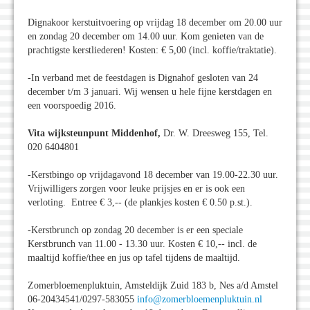
Dignakoor kerstuitvoering op vrijdag 18 december om 20.00 uur
en zondag 20 december om 14.00 uur. Kom genieten van de
prachtigste kerstliederen! Kosten: € 5,00 (incl. koffie/traktatie).
-In verband met de feestdagen is Dignahof gesloten van 24
december t/m 3 januari. Wij wensen u hele fijne kerstdagen en
een voorspoedig 2016.
Vita wijksteunpunt Middenhof,
Dr. W. Dreesweg 155, Tel.
020 6404801
-Kerstbingo op vrijdagavond 18 december van 19.00-22.30 uur.
Vrijwilligers zorgen voor leuke prijsjes en er is ook een
verloting. Entree € 3,-- (de plankjes kosten € 0.50 p.st.).
-Kerstbrunch op zondag 20 december is er een speciale
Kerstbrunch van 11.00 - 13.30 uur. Kosten € 10,-- incl. de
maaltijd koffie/thee en jus op tafel tijdens de maaltijd.
Zomerbloemenpluktuin, Amsteldijk Zuid 183 b, Nes a/d Amstel
06-20434541/0297-583055
info@zomerbloemenpluktuin.nl