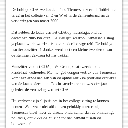
De huidige CDA-wethouder Theo Tiemessen keert definitief niet
terug in het college van B en W of in de gemeenteraad na de
verkiezingen van maart 2006.
Dat hebben de leden van het CDA op maandagavond 12
december 2005 besloten. De kieslijst, waarop Tiemessen alsnog
geplaatst wilde worden, is onveranderd vastgesteld. De huidige
fractievoorzitter B. Jonker werd met een kleine tweederde van
de stemmen gekozen tot lijsttrekker.
Voorzitter van het CDA, J.W. Groot, staat tweede en is
kandidaat-wethouder. Met het gedwongen vertrek van Tiemessen
komt een einde aan een van de opmerkelijkste politieke carrières
van de laatste decennia. De christendemocraat was vier jaar
geleden
dé
verrassing van het CDA.
Hij verkocht zijn slijterij om in het college zitting te kunnen
nemen. Weliswaar niet altijd even gelukkig opererend,
Tiemessen bleef meer de directe ondernemer dan de omzichtige
politicus, ontwikkelde hij zich tot het 'cement tussen de
bouwstenen'.