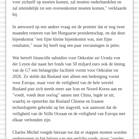
voor zichzelf op moeten komen, zal moeten onderhandelen en
zal uiteindelijk tot een overeenkomst moeten komen," verklaarde
hij.
In antwoord op een andere vraag zei de premier dat er nog twee
maanden resteren van het Hongaarse presidentschap, en dat deze
bijeenkomst "een fijne kleine bijeenkomst was, met fijne
resultaten," maar hij heeft nog een paar verrassingen in petto.
Wat betreft financiële subsidies voor Oekraïne zei Ursula von
der Leyen dat naast het fonds van 50 miljard euro ook de lening
van de G7 een belangrijke faciliteit vormt voor Oekraïne tot
2026. Ze stelde dat Rusland niet alleen een bedreiging vormt
voor Europa, maar voor de veiligheid van de hele wereld.
Rusland past zich steeds meer aan Iran en Noord-Korea aan en
"voedt, voedt deze oorlog" samen met China, legde ze uit,
waarbij ze opmerkte dat Rusland Chinese en Iraanse
technologieën gebruikt op het slagveld, wat aantoont dat de
veiligheid van de Stille Oceaan en de veiligheid van Europa met
elkaar verbonden zijn.
Charles Michel voegde hieraan toe dat er stappen moeten worden
ondernomen in het belang van een eerlijke vrede, maar "zonder