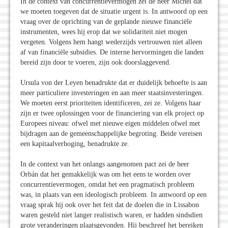
In de context van concurrentievermogen zei de heer Michel dat
we moeten toegeven dat de situatie urgent is. In antwoord op een
vraag over de oprichting van de geplande nieuwe financiële
instrumenten, wees hij erop dat we solidariteit niet mogen
vergeten. Volgens hem hangt wederzijds vertrouwen niet alleen
af ​​van financiële subsidies. De interne hervormingen die landen
bereid zijn door te voeren, zijn ook doorslaggevend.
Ursula von der Leyen benadrukte dat er duidelijk behoefte is aan
meer particuliere investeringen en aan meer staatsinvesteringen.
We moeten eerst prioriteiten identificeren, zei ze. Volgens haar
zijn er twee oplossingen voor de financiering van elk project op
Europees niveau: ofwel met nieuwe eigen middelen ofwel met
bijdragen aan de gemeenschappelijke begroting. Beide vereisen
een kapitaalverhoging, benadrukte ze.
In de context van het onlangs aangenomen pact zei de heer
Orbán dat het gemakkelijk was om het eens te worden over
concurrentievermogen, omdat het een pragmatisch probleem
was, in plaats van een ideologisch probleem. In antwoord op een
vraag sprak hij ook over het feit dat de doelen die in Lissabon
waren gesteld niet langer realistisch waren, er hadden sindsdien
grote veranderingen plaatsgevonden. Hij beschreef het bereiken