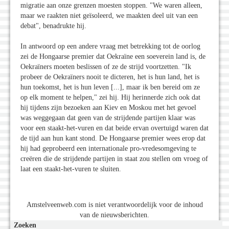
migratie aan onze grenzen moesten stoppen. "We waren alleen,
maar we raakten niet geïsoleerd, we maakten deel uit van een
debat", benadrukte hij.
In antwoord op een andere vraag met betrekking tot de oorlog
zei de Hongaarse premier dat Oekraïne een soeverein land is, de
Oekraïners moeten beslissen of ze de strijd voortzetten. "Ik
probeer de Oekraïners nooit te dicteren, het is hun land, het is
hun toekomst, het is hun leven [...], maar ik ben bereid om ze
op elk moment te helpen," zei hij. Hij herinnerde zich ook dat
hij tijdens zijn bezoeken aan Kiev en Moskou met het gevoel
was weggegaan dat geen van de strijdende partijen klaar was
voor een staakt-het-vuren en dat beide ervan overtuigd waren dat
de tijd aan hun kant stond. De Hongaarse premier wees erop dat
hij had geprobeerd een internationale pro-vredesomgeving te
creëren die de strijdende partijen in staat zou stellen om vroeg of
laat een staakt-het-vuren te sluiten.
Amstelveenweb.com is niet verantwoordelijk voor de inhoud
van de nieuwsberichten.
Zoeken