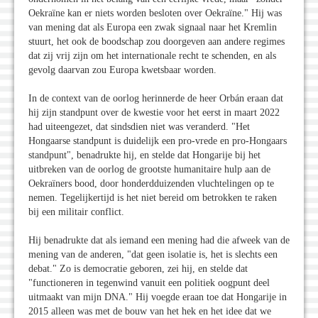
Oekraïne kan er niets worden besloten over Oekraïne." Hij was
van mening dat als Europa een zwak signaal naar het Kremlin
stuurt, het ook de boodschap zou doorgeven aan andere regimes
dat zij vrij zijn om het internationale recht te schenden, en als
gevolg daarvan zou Europa kwetsbaar worden.
In de context van de oorlog herinnerde de heer Orbán eraan dat
hij zijn standpunt over de kwestie voor het eerst in maart 2022
had uiteengezet, dat sindsdien niet was veranderd. "Het
Hongaarse standpunt is duidelijk een pro-vrede en pro-Hongaars
standpunt", benadrukte hij, en stelde dat Hongarije bij het
uitbreken van de oorlog de grootste humanitaire hulp aan de
Oekraïners bood, door honderdduizenden vluchtelingen op te
nemen. Tegelijkertijd is het niet bereid om betrokken te raken
bij een militair conflict.
Hij benadrukte dat als iemand een mening had die afweek van de
mening van de anderen, "dat geen isolatie is, het is slechts een
debat." Zo is democratie geboren, zei hij, en stelde dat
"functioneren in tegenwind vanuit een politiek oogpunt deel
uitmaakt van mijn DNA." Hij voegde eraan toe dat Hongarije in
2015 alleen was met de bouw van het hek en het idee dat we