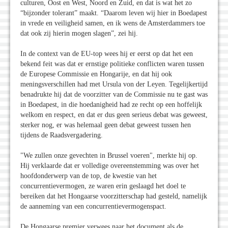
culturen, Oost en West, Noord en Zuid, en dat is wat het zo
“bijzonder tolerant” maakt. “Daarom leven wij hier in Boedapest
in vrede en veiligheid samen, en ik wens de Amsterdammers toe
dat ook zij hierin mogen slagen”, zei hij.
In de context van de EU-top wees hij er eerst op dat het een
bekend feit was dat er ernstige politieke conflicten waren tussen
de Europese Commissie en Hongarije, en dat hij ook
meningsverschillen had met Ursula von der Leyen. Tegelijkertijd
benadrukte hij dat de voorzitter van de Commissie nu te gast was
in Boedapest, in die hoedanigheid had ze recht op een hoffelijk
welkom en respect, en dat er dus geen serieus debat was geweest,
sterker nog, er was helemaal geen debat geweest tussen hen
tijdens de Raadsvergadering.
"We zullen onze gevechten in Brussel voeren", merkte hij op.
Hij verklaarde dat er volledige overeenstemming was over het
hoofdonderwerp van de top, de kwestie van het
concurrentievermogen, ze waren erin geslaagd het doel te
bereiken dat het Hongaarse voorzitterschap had gesteld, namelijk
de aanneming van een concurrentievermogenspact.
De Hongaarse premier verwees naar het document als de