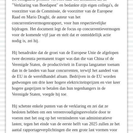
"Verklaring van Boedapest" en bedankte zijn eigen collega's, de
voorzitter van de Commissie, de voorzitter van de Europese
Raad en Mario Draghi, de auteur van het
concurrentievermogenrapport, voor hun respectievelijke
bijdragen. Het document legt de focus op concurrentievermogen
voor de komende vijf jaar en stelt dat er onmiddellijk actie
nodig is, zei hij.
Hij benadrukte dat de groei van de Europese Unie de afgelopen
twee decennia permanent trager was dan die van China of de
Verenigde Staten, de productiviteit in Europa langzamer toenam
dan in de landen van haar concurrenten, terwijl het aandeel van
de EU in de wereldhandel afnam. Bedrijven in de EU worden
gedwongen om drie keer hogere elektriciteitsprijzen en vier keer
hogere gasprijzen te betalen dan hun tegenhangers in de
Verenigde Staten, voegde hij toe.
Hij schetste enkele punten van de verklaring en zei dat ze
besloten hebben om een ​​vereenvoudigingsrevolutie door te
voeren met het oog op het verminderen van administratieve
lasten; tegen het einde van de eerste helft van 2025 zullen ze het
aantal rapportageverplichtingen die een grote last vormen voor