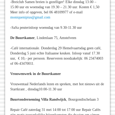
-Breiclub Samen breien is gezelliger! Elke dinsdag 13.00 –
15.00 uur en woensdag van 19.30 – 21.30 uur. Kosten € 1,50
Meer info of opgeven, bel 06 48109977 of e-mail
moniquenipius@gmail.com
-SaSa peuterinloop woensdag van 9.30-11.30 uur
De Buurtkamer
, Lindenlaan 75, Amstelveen
-Café internationale. Donderdag 29 Hemelvaartsdag geen café,
Donderdag 5 juni echte Italiaanse keuken. Inloop vanaf 17.30
uur, € 10,- per persoon. Reserveren noodzakelijk: 06 23474003
of 06-43470011.
Vrouwenwerk in de Buurtkamer
Vrouwentaal Nederlands lezen en spreken, met hot nieuws uit de
Startkrant , dinsdag10.00-11.30 uur
Buurtonderneming Villa Randwijck
, Bourgondischelaan 3
Repair Café zaterdag 31 mei 14:00 tot 17:00 uur Repair Cafés
zijn gratis toegankelijke bijeenkomsten die draaien om sámen