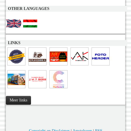
OTHER LANGUAGES
LINKS
Meer links
Copyright en Disclaimer
|
Amstelveen
|
RSS