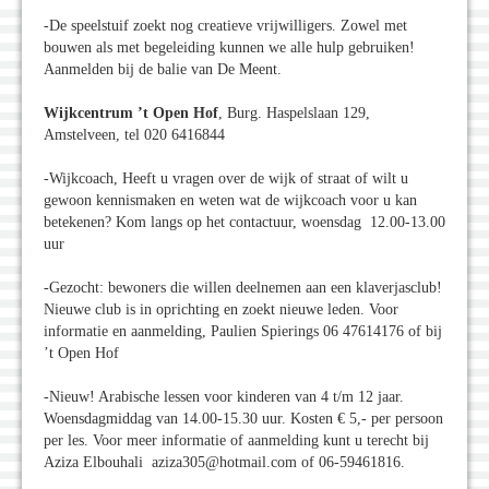
-De speelstuif zoekt nog creatieve vrijwilligers. Zowel met
bouwen als met begeleiding kunnen we alle hulp gebruiken!
Aanmelden bij de balie van De Meent.
Wijkcentrum ’t Open Hof
, Burg. Haspelslaan 129,
Amstelveen, tel 020 6416844
-Wijkcoach, Heeft u vragen over de wijk of straat of wilt u
gewoon kennismaken en weten wat de wijkcoach voor u kan
betekenen? Kom langs op het contactuur, woensdag 12.00-13.00
uur
-Gezocht: bewoners die willen deelnemen aan een klaverjasclub!
Nieuwe club is in oprichting en zoekt nieuwe leden. Voor
informatie en aanmelding, Paulien Spierings 06 47614176 of bij
’t Open Hof
-Nieuw! Arabische lessen voor kinderen van 4 t/m 12 jaar.
Woensdagmiddag van 14.00-15.30 uur. Kosten € 5,- per persoon
per les. Voor meer informatie of aanmelding kunt u terecht bij
Aziza Elbouhali aziza305@hotmail.com of 06-59461816.