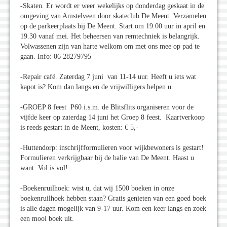
-Skaten. Er wordt er weer wekelijks op donderdag geskaat in de
omgeving van Amstelveen door skateclub De Meent. Verzamelen
op de parkeerplaats bij De Meent. Start om 19.00 uur in april en
19.30 vanaf mei. Het beheersen van remtechniek is belangrijk.
Volwassenen zijn van harte welkom om met ons mee op pad te
gaan. Info: 06 28279795
-Repair café. Zaterdag 7 juni van 11-14 uur. Heeft u iets wat
kapot is? Kom dan langs en de vrijwilligers helpen u.
-GROEP 8 feest P60 i.s.m. de Blitsflits organiseren voor de
vijfde keer op zaterdag 14 juni het Groep 8 feest. Kaartverkoop
is reeds gestart in de Meent, kosten: € 5,-
-Huttendorp: inschrijfformulieren voor wijkbewoners is gestart!
Formulieren verkrijgbaar bij de balie van De Meent. Haast u
want Vol is vol!
-Boekenruilhoek: wist u, dat wij 1500 boeken in onze
boekenruilhoek hebben staan? Gratis genieten van een goed boek
is alle dagen mogelijk van 9-17 uur. Kom een keer langs en zoek
een mooi boek uit.