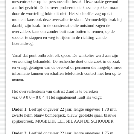
messentrekker op het personeelslid instak. Deze raakte gewond
aan het gezicht. De berover probeerde de kassa te pakken maar
door de worsteling lukte dit niet. Het slachtoffer zag op dat
moment kans ook deze overvaller te slaan. Vermoedelijk brak hij
daarbij zijn kaak. In de consternatie die ontstond zagen de
overvallers kans om zonder buit naar buiten te rennen, op de
scooter te stappen en weg te rijden in de richting van de
Bosrandweg.
Vanaf dat punt ontbreekt elk spoor. De winkelier werd aan zijn
verwonding behandeld. De recherche doet onderzoek in de zaak
en vraagt getuigen van de overval of personen die mogelijk meer
informatie kunnen verschaffen telefonisch contact met hen op te
nemen.
Het overvallenteam van district Zuid is te bereiken
via: 0 9 0 0 – 8 8 4 4 Het signalement luidt als volgt:
Dader 1
: Leeftijd ongeveer 22 jaar. lengte ongeveer 1.78 mtr.
zwarte helm blauw bomberjack, blauw geblokte sjaal, blauwe
spijkerbroek, MOGELIJK LETSEL AAN DE SCHOUDER
Dader 2
: Leeftijd ongeveer 22 jaar, lengte ongeveer 1.75 m,