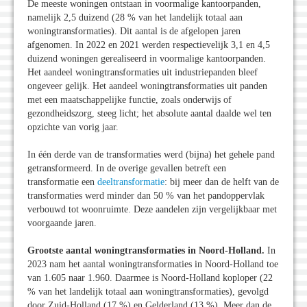
De meeste woningen ontstaan in voormalige kantoorpanden,
namelijk 2,5 duizend (28 % van het landelijk totaal aan
woningtransformaties). Dit aantal is de afgelopen jaren
afgenomen. In 2022 en 2021 werden respectievelijk 3,1 en 4,5
duizend woningen gerealiseerd in voormalige kantoorpanden.
Het aandeel woningtransformaties uit industriepanden bleef
ongeveer gelijk. Het aandeel woningtransformaties uit panden
met een maatschappelijke functie, zoals onderwijs of
gezondheidszorg, steeg licht; het absolute aantal daalde wel ten
opzichte van vorig jaar.
In één derde van de transformaties werd (bijna) het gehele pand
getransformeerd. In de overige gevallen betreft een
transformatie een
deeltransformatie
: bij meer dan de helft van de
transformaties werd minder dan 50 % van het pandoppervlak
verbouwd tot woonruimte. Deze aandelen zijn vergelijkbaar met
voorgaande jaren.
Grootste aantal woningtransformaties in Noord-Holland.
In
2023 nam het aantal woningtransformaties in Noord-Holland toe
van 1.605 naar 1.960. Daarmee is Noord-Holland koploper (22
% van het landelijk totaal aan woningtransformaties), gevolgd
door Zuid-Holland (17 %) en Gelderland (13 %). Meer dan de