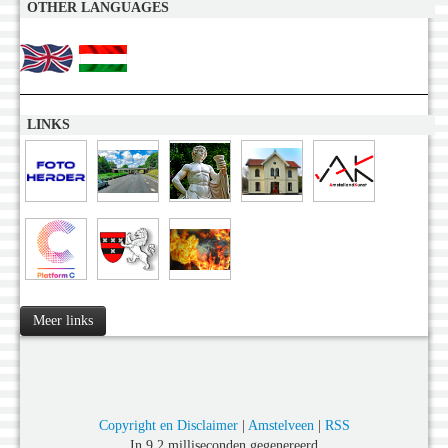
OTHER LANGUAGES
LINKS
Meer links
Copyright en Disclaimer
|
Amstelveen
|
RSS
In 9,2 milliseconden gegenereerd