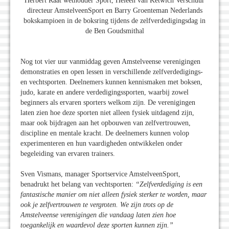
Herbert Raat wethouder Sport, Heleen van Ketwich Verschuur
directeur AmstelveenSport en Barry Groenteman Nederlands
bokskampioen in de boksring tijdens de zelfverdedigingsdag in
de Ben Goudsmithal
Nog tot vier uur vanmiddag geven Amstelveense verenigingen
demonstraties en open lessen in verschillende zelfverdedigings-
en vechtsporten. Deelnemers kunnen kennismaken met boksen,
judo, karate en andere verdedigingssporten, waarbij zowel
beginners als ervaren sporters welkom zijn. De verenigingen
laten zien hoe deze sporten niet alleen fysiek uitdagend zijn,
maar ook bijdragen aan het opbouwen van zelfvertrouwen,
discipline en mentale kracht. De deelnemers kunnen volop
experimenteren en hun vaardigheden ontwikkelen onder
begeleiding van ervaren trainers.
Sven Vismans, manager Sportservice AmstelveenSport,
benadrukt het belang van vechtsporten:
“Zelfverdediging is een
fantastische manier om niet alleen fysiek sterker te worden, maar
ook je zelfvertrouwen te vergroten. We zijn trots op de
Amstelveense verenigingen die vandaag laten zien hoe
toegankelijk en waardevol deze sporten kunnen zijn.”