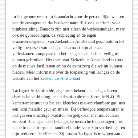
In het geboortecentrum is aandacht voor de persoonlijke wensen
van de zwangere en dat betekent natuurlijk ook aandacht voor
pijnbestrijding. Daarom zijn niet alleen de verloskundigen, maar
ook de gynaecologen, de verpleging en de eigen
kraamverzorgenden van Ziekenhuis Amstelland geschoold in het
veilig toepassen van lachgas. Daarnaast zijn alle zes
verloskamers aangepast om het lachgas technisch en veilig te
kunnen gebruiken. Het team van Ziekenhuis Amstelland is trots
op de nieuwe faciliteiten en op de extra zorg die we nu kunnen
bieden. Meer informatie over de toepassing van lachgas op de
website van het
Ziekenhuis Amstelland
Lachgas?
Stikstofoxide, algemeen bekend als lachgas is een
chemische verbinding, een stikstofoxide met formule N
O. Bij
2
kamertemperatuur is het een kleurloos niet-ontvlambaar gas, met
een licht metallic geur en smaak. Bij verhoogde temperaturen is
lachgas een krachtige oxidator, vergelijkbaar met moleculaire
zuurstof. Lachgas heeft belangrijke medische toepassingen, met
name in de chirurgie en tandheelkunde, voor zijn verdovings- en
pijn-reducerende effecten. Zijn naam 'lachgas' is te wijten aan de