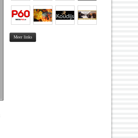
Meer links
d