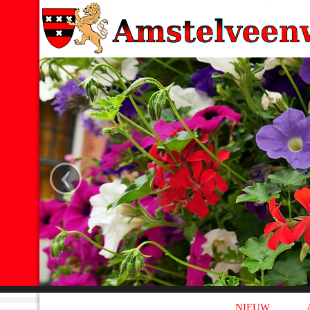
‹
NIEUW