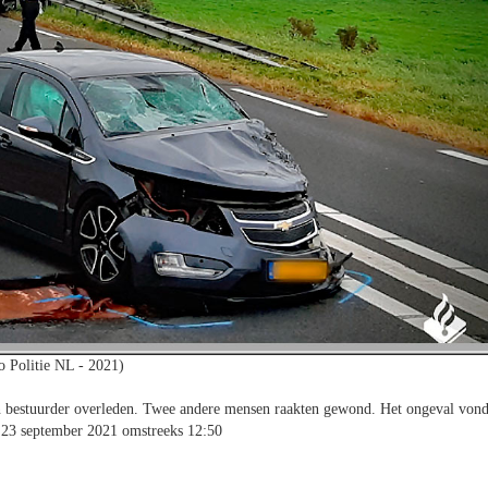
o Politie NL - 2021)
n bestuurder overleden. Twee andere mensen raakten gewond. Het ongeval von
 23 september 2021 omstreeks 12:50