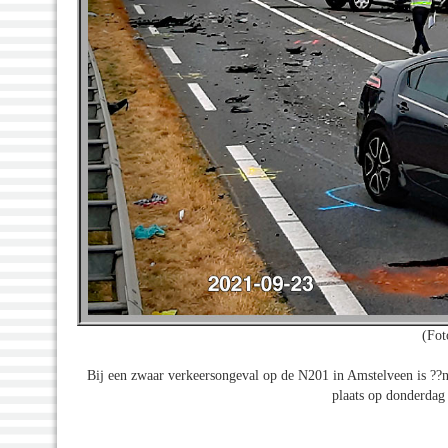
(Fot
Bij een zwaar verkeersongeval op de N201 in Amstelveen is ??
plaats op donderdag