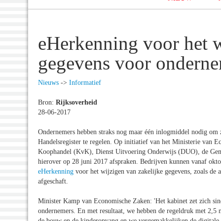
eHerkenning voor het w
gegevens voor onderne
Nieuws
->
Informatief
Bron:
Rijksoverheid
28-06-2017
Ondernemers hebben straks nog maar één inlogmiddel nodig om zak
Handelsregister te regelen. Op initiatief van het Ministerie v
Koophandel (KvK), Dienst Uitvoering Onderwijs (DUO), de Ge
hierover op 28 juni 2017 afspraken. Bedrijven kunnen vanaf okt
eHerkenning
voor het wijzigen van zakelijke gegevens, zoals de 
afgeschaft.
Minister Kamp van Economische Zaken: 'Het kabinet zet zich sind
ondernemers. En met resultaat, we hebben de regeldruk met 2,5 m
de bouw en de kinderopvang en we vergemakkelijken de digitale