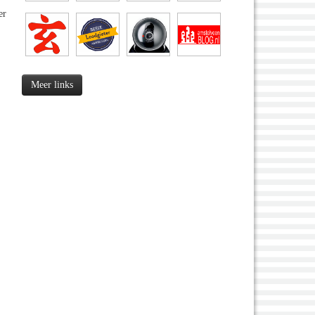
er
Meer links