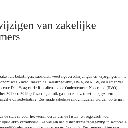
ijzigen van zakelijke
mers
en als belastingen, subsidies, voertuigoverschrijvingen en wijzigingen in het
an Economische Zaken, maken de Belastingdienst, UWV, de RDW, de Kamer van
meente Den Haag en de Rijksdienst voor Ondernemend Nederland (RVO)
ober 2017 en 2018 gefaseerd gebruik gaan maken van het inlogsysteem
aangifte omzetbelasting. Bestaande zakelijke inlogmiddelen worden op termijn
s de start in voor het verminderen van de lasten- en regeldruk voor
iljard euro verminderd, we werken aan transparante regelgeving in sectoren al
 mogelijkheden voor ondernemers en professionals. De samenwerking met