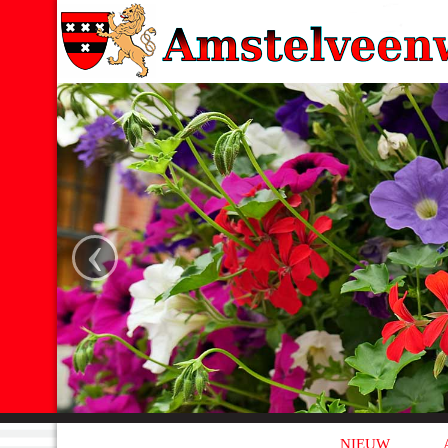
‹
NIEUW