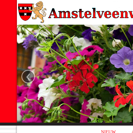
‹
NIEUW