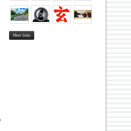
Meer links
n