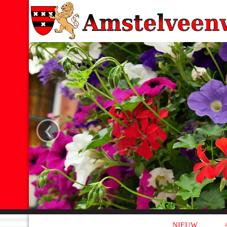
‹
NIEUW