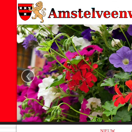
‹
NIEUW