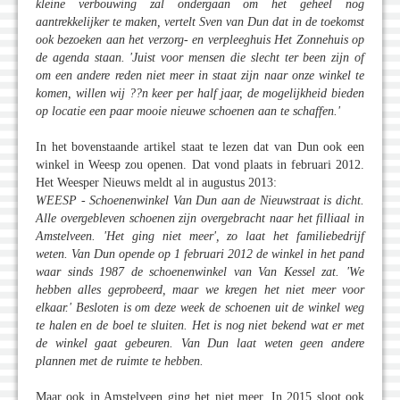
kleine verbouwing zal ondergaan om het geheel nog
aantrekkelijker te maken, vertelt Sven van Dun dat in de toekomst
ook bezoeken aan het verzorg- en verpleeghuis Het Zonnehuis op
de agenda staan. 'Juist voor mensen die slecht ter been zijn of
om een andere reden niet meer in staat zijn naar onze winkel te
komen, willen wij ??n keer per half jaar, de mogelijkheid bieden
op locatie een paar mooie nieuwe schoenen aan te schaffen.'
In het bovenstaande artikel staat te lezen dat van Dun ook een
winkel in Weesp zou openen. Dat vond plaats in februari 2012.
Het Weesper Nieuws meldt al in augustus 2013:
WEESP - Schoenenwinkel Van Dun aan de Nieuwstraat is dicht.
Alle overgebleven schoenen zijn overgebracht naar het filliaal in
Amstelveen. 'Het ging niet meer', zo laat het familiebedrijf
weten. Van Dun opende op 1 februari 2012 de winkel in het pand
waar sinds 1987 de schoenenwinkel van Van Kessel zat. 'We
hebben alles geprobeerd, maar we kregen het niet meer voor
elkaar.' Besloten is om deze week de schoenen uit de winkel weg
te halen en de boel te sluiten. Het is nog niet bekend wat er met
de winkel gaat gebeuren. Van Dun laat weten geen andere
plannen met de ruimte te hebben.
Maar ook in Amstelveen ging het niet meer. In 2015 sloot ook