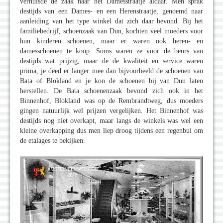
verhuisde de zaak naar het Damesstraatje aldaar. Men sprak
destijds van een Dames- en een Herenstraatje, genoemd naar
aanleiding van het type winkel dat zich daar bevond. Bij het
familiebedrijf, schoenzaak van Dun, kochten veel moeders voor
hun kinderen schoenen, maar er waren ook heren- en
damesschoenen te koop. Soms waren ze voor de beurs van
destijds wat prijzig, maar de de kwaliteit en service waren
prima, je deed er langer mee dan bijvoorbeeld de schoenen van
Bata of Blokland en je kon de schoenen bij van Dun laten
herstellen. De Bata schoenenzaak bevond zich ook in het
Binnenhof, Blokland was op de Rembrandtweg, dus moeders
gingen natuurlijk wel prijzen vergelijken. Het Binnenhof was
destijds nog niet overkapt, maar langs de winkels was wel een
kleine overkapping dus men liep droog tijdens een regenbui om
de etalages te bekijken.