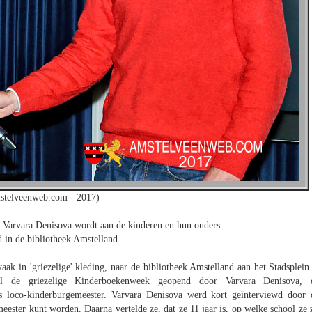
stelveenweb.com - 2017)
Varvara Denisova wordt aan de kinderen en hun ouders
d in de bibliotheek Amstelland
k in 'griezelige' kleding, naar de bibliotheek Amstelland aan het Stadsplein 
al de griezelige Kinderboekenweek geopend door Varvara Denisova, 
s loco-kinderburgemeester. Varvara Denisova werd kort geïnterviewd door 
meester kunt worden. Daarna vertelde ze, dat ze 11 jaar is, op welke school ze z