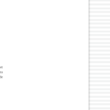
et
ra
de