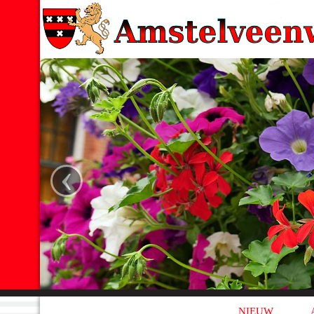
‹
NIEUW