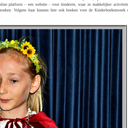
nline platform – een website - voor kinderen, waar ze makkelijker activiteit
bezoeken. Volgens haar kunnen hier ook boeken voor de Kinderboekenweek 