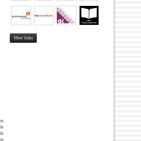
Meer links
te
de
de
it