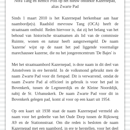
Nora Tang en Remco Pols op het nieuw ontdekte Kazernepad,
alias Zwarte Pad
Sinds 1 maart 2010 is het Kazernepad herkenbaar aan haar
naambordje(s). Raadslid mevrouw Tang (OCA) heeft de
straatnaam onthuld. Reden hiervoor is, dat zij het belang van het
behoud van historische straatnamen als lid van de commissie
Ruimte, wonen en natuur heeft aangezwengeld. De naam
'kazerne' wijst op de naast het pad liggende voormalige
marechaussee kazerne, die nu het jongerencentrum 'De Bajes' is
Met het straatnaambord Kazernepad, is deze naam in dit deel van
Amstelveen in ere hersteld. In de volksmond gebruikt men de
naam Zwarte Pad voor dit fietspad. Dit is verwarrend, omdat de
naam Zwarte Pad al officieel in gebruik is voor het pad in
Bovenkerk, tussen de Legmeerdijk en de Kleine Noorddijk,
nabij de St. Urbanuskerk. De naam Zwarte Pad voor dit in
Bovenkerk gelegen pad, komt al voor op een kaart uit 1954.
Op een kaart uit 1938 staat de naam Kazernepad vermeld als
naam voor het gedeelte van het Oude Dorp tussen de Rijksweg
A9 en de Stationsstraat. Om die reden is besloten de naam
Kazernepad met een naambord, in ere te herstellen, voor het deel