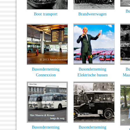
Bu
Boot transport
Brandweerwagen
Busonderneming
Busonderneming
Bu
Connexxion
Elektrische bussen
Maa
Busonderneming
Busonderneming