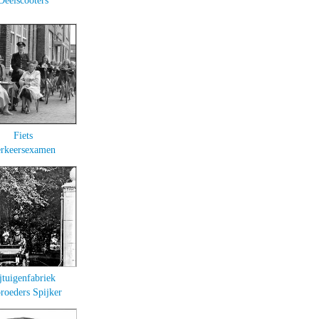
Deelscooters
Fiets
rkeersexamen
jtuigenfabriek
roeders Spijker