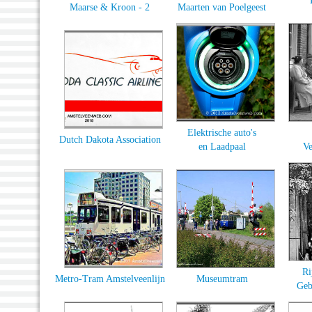
Maarse & Kroon - 2
Maarten van Poelgeest
Elektrische auto's
Dutch Dakota Association
en Laadpaal
Ve
Ri
Metro-Tram Amstelveenlijn
Museumtram
Geb