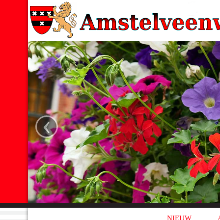
‹
NIEUW