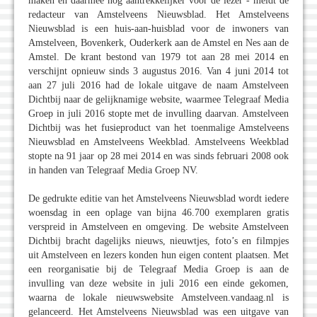
maken en daarmee nog aantrekkelijker voor de lezer - meldt de
redacteur van Amstelveens Nieuwsblad. Het Amstelveens
Nieuwsblad is een huis-aan-huisblad voor de inwoners van
Amstelveen, Bovenkerk, Ouderkerk aan de Amstel en Nes aan de
Amstel. De krant bestond van 1979 tot aan 28 mei 2014 en
verschijnt opnieuw sinds 3 augustus 2016. Van 4 juni 2014 tot
aan 27 juli 2016 had de lokale uitgave de naam Amstelveen
Dichtbij naar de gelijknamige website, waarmee Telegraaf Media
Groep in juli 2016 stopte met de invulling daarvan. Amstelveen
Dichtbij was het fusieproduct van het toenmalige Amstelveens
Nieuwsblad en Amstelveens Weekblad. Amstelveens Weekblad
stopte na 91 jaar op 28 mei 2014 en was sinds februari 2008 ook
in handen van Telegraaf Media Groep NV.
De gedrukte editie van het Amstelveens Nieuwsblad wordt iedere
woensdag in een oplage van bijna 46.700 exemplaren gratis
verspreid in Amstelveen en omgeving. De website Amstelveen
Dichtbij bracht dagelijks nieuws, nieuwtjes, foto’s en filmpjes
uit Amstelveen en lezers konden hun eigen content plaatsen. Met
een reorganisatie bij de Telegraaf Media Groep is aan de
invulling van deze website in juli 2016 een einde gekomen,
waarna de lokale nieuwswebsite Amstelveen.vandaag.nl is
gelanceerd. Het Amstelveens Nieuwsblad was een uitgave van