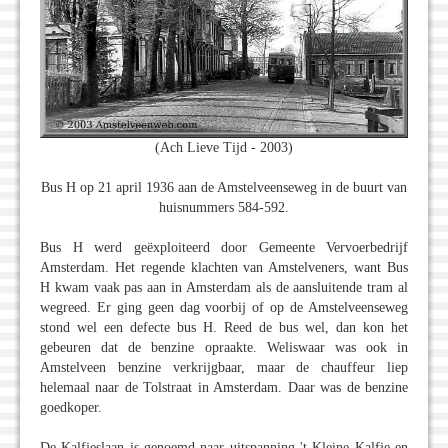
(Ach Lieve Tijd - 2003)
Bus H op 21 april 1936 aan de Amstelveenseweg in de buurt van
huisnummers 584-592.
Bus H werd geëxploiteerd door Gemeente Vervoerbedrijf
Amsterdam. Het regende klachten van Amstelveners, want Bus
H kwam vaak pas aan in Amsterdam als de aansluitende tram al
wegreed. Er ging geen dag voorbij of op de Amstelveenseweg
stond wel een defecte bus H. Reed de bus wel, dan kon het
gebeuren dat de benzine opraakte. Weliswaar was ook in
Amstelveen benzine verkrijgbaar, maar de chauffeur liep
helemaal naar de Tolstraat in Amsterdam. Daar was de benzine
goedkoper.
De Kalfjeslaan is genoemd naar uitspanning 't Kleine Kalfje en