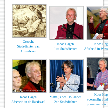
Gezocht
Koos Hagen
Koos Hag
Stadsdichter van
1ste Stadsdichter
Afscheid in West
Amstelveen
Koos Hag
Koos Hagen
Matthijs den Hollander
voormalig Stad
Afscheid in de Raadszaal
2de Stadsdichter
presenteert dic