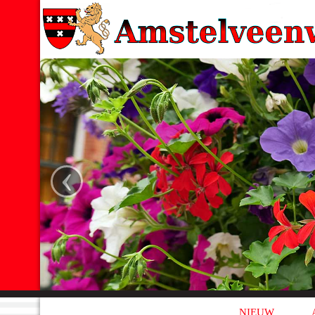
‹
NIEUW