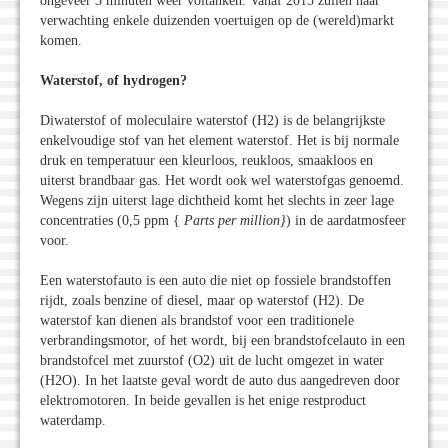
ongeveer 3 minuten weer voltanken. Vanaf 2015 zullen naar
verwachting enkele duizenden voertuigen op de (wereld)markt
komen.
Waterstof, of hydrogen?
Diwaterstof of moleculaire waterstof (H2) is de belangrijkste
enkelvoudige stof van het element waterstof. Het is bij normale
druk en temperatuur een kleurloos, reukloos, smaakloos en
uiterst brandbaar gas. Het wordt ook wel waterstofgas genoemd.
Wegens zijn uiterst lage dichtheid komt het slechts in zeer lage
concentraties (0,5 ppm {
Parts per million}
) in de aardatmosfeer
voor.
Een waterstofauto is een auto die niet op fossiele brandstoffen
rijdt, zoals benzine of diesel, maar op waterstof (H2). De
waterstof kan dienen als brandstof voor een traditionele
verbrandingsmotor, of het wordt, bij een brandstofcelauto in een
brandstofcel met zuurstof (O2) uit de lucht omgezet in water
(H2O). In het laatste geval wordt de auto dus aangedreven door
elektromotoren. In beide gevallen is het enige restproduct
waterdamp.