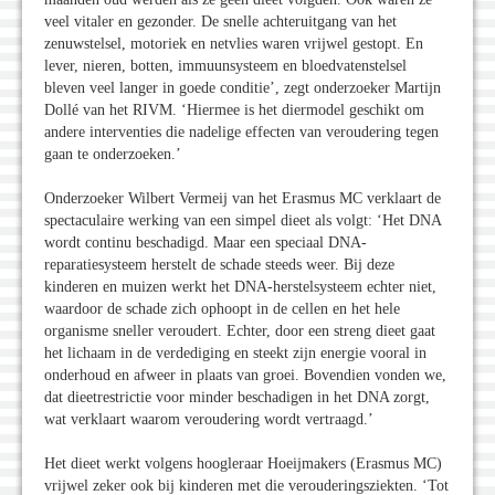
veel vitaler en gezonder. De snelle achteruitgang van het
zenuwstelsel, motoriek en netvlies waren vrijwel gestopt. En
lever, nieren, botten, immuunsysteem en bloedvatenstelsel
bleven veel langer in goede conditie’, zegt onderzoeker Martijn
Dollé van het RIVM. ‘Hiermee is het diermodel geschikt om
andere interventies die nadelige effecten van veroudering tegen
gaan te onderzoeken.’
Onderzoeker Wilbert Vermeij van het Erasmus MC verklaart de
spectaculaire werking van een simpel dieet als volgt: ‘Het DNA
wordt continu beschadigd. Maar een speciaal DNA-
reparatiesysteem herstelt de schade steeds weer. Bij deze
kinderen en muizen werkt het DNA-herstelsysteem echter niet,
waardoor de schade zich ophoopt in de cellen en het hele
organisme sneller veroudert. Echter, door een streng dieet gaat
het lichaam in de verdediging en steekt zijn energie vooral in
onderhoud en afweer in plaats van groei. Bovendien vonden we,
dat dieetrestrictie voor minder beschadigen in het DNA zorgt,
wat verklaart waarom veroudering wordt vertraagd.’
Het dieet werkt volgens hoogleraar Hoeijmakers (Erasmus MC)
vrijwel zeker ook bij kinderen met die verouderingsziekten. ‘Tot