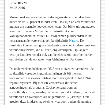
Bron:
RIVM
29-08-2016
Muizen met een ernstige verouderingsziekte worden drie keer
ouder als ze 30 procent minder eten. Ook zijn ze veel vitaler dan
muizen die normale hoeveelheden eten. Dat blijkt uit onderzoek,
waarover Erasmus MC en het Rijksinstituut voor
Volksgezondheid en Milieu (RIVM) samen publiceerden in het
vooraanstaande wetenschappelijke tijdschrift
Nature
. De
resultaten kunnen van grote betekenis zijn voor kinderen met een
verouderingsziekte, die nu zeer jong overlijden. Op langere
termijn kan deze vondst ook van betekenis zijn voor het verder
ontrafelen van de oorzaken van Alzheimer en Parkinson.
De onderzoekers hebben het DNA van muizen zo veranderd, dat
ze dezelfde verouderingsziekten krijgen als bij mensen
voorkomen. De ziektes ontstaan door een gebrek in het DNA-
reparatiesysteem. Bij mensen veroorzaakt dit defect
aandoeningen als progeria, Cockayne syndroom en
trichothiodystrofie, waarbij patiënten, vooral kinderen, zeer snel
verouderen en overlijden als ze gemiddeld 12 jaar zijn. Ook
groeien deze kinderen nauwelijks waardoor ouders de neiging