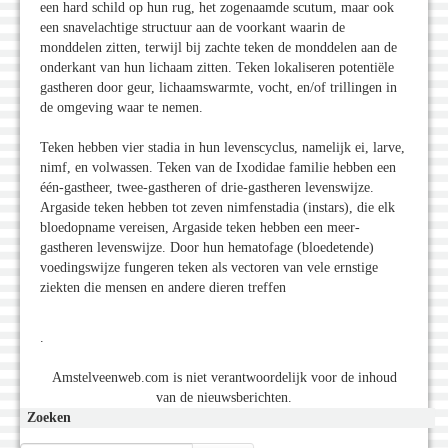
een hard schild op hun rug, het zogenaamde scutum, maar ook
een snavelachtige structuur aan de voorkant waarin de
monddelen zitten, terwijl bij zachte teken de monddelen aan de
onderkant van hun lichaam zitten. Teken lokaliseren potentiële
gastheren door geur, lichaamswarmte, vocht, en/of trillingen in
de omgeving waar te nemen.
Teken hebben vier stadia in hun levenscyclus, namelijk ei, larve,
nimf, en volwassen. Teken van de Ixodidae familie hebben een
één-gastheer, twee-gastheren of drie-gastheren levenswijze.
Argaside teken hebben tot zeven nimfenstadia (instars), die elk
bloedopname vereisen, Argaside teken hebben een meer-
gastheren levenswijze. Door hun hematofage (bloedetende)
voedingswijze fungeren teken als vectoren van vele ernstige
ziekten die mensen en andere dieren treffen
.
Amstelveenweb.com is niet verantwoordelijk voor de inhoud
van de nieuwsberichten.
Zoeken