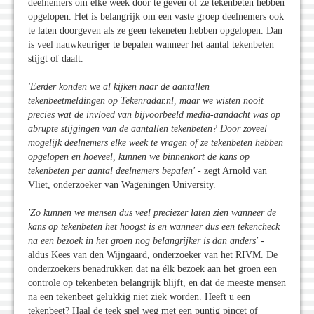
deelnemers om elke week door te geven of ze tekenbeten hebben
opgelopen. Het is belangrijk om een vaste groep deelnemers ook
te laten doorgeven als ze geen tekeneten hebben opgelopen. Dan
is veel nauwkeuriger te bepalen wanneer het aantal tekenbeten
stijgt of daalt.
'Eerder konden we al kijken naar de aantallen
tekenbeetmeldingen op Tekenradar.nl, maar we wisten nooit
precies wat de invloed van bijvoorbeeld media-aandacht was op
abrupte stijgingen van de aantallen tekenbeten? Door zoveel
mogelijk deelnemers elke week te vragen of ze tekenbeten hebben
opgelopen en hoeveel, kunnen we binnenkort de kans op
tekenbeten per aantal deelnemers bepalen
'
- zegt Arnold van
Vliet, onderzoeker van Wageningen University.
'Zo kunnen we mensen dus veel preciezer laten zien wanneer de
kans op tekenbeten het hoogst is en wanneer dus een tekencheck
na een bezoek in het groen nog belangrijker is dan anders
'
-
aldus Kees van den Wijngaard, onderzoeker van het RIVM. De
onderzoekers benadrukken dat na élk bezoek aan het groen een
controle op tekenbeten belangrijk blijft, en dat de meeste mensen
na een tekenbeet gelukkig niet ziek worden. Heeft u een
tekenbeet? Haal de teek snel weg met een puntig pincet of