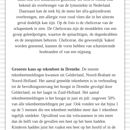
bekend als overbrenger van de lymeziekte in Nederland.
Daarnaast kan de teek bij de mens het alfa-galsyndroom
overbrengen, een allergie voor rood vlees die in het uiterste
geval dodelijk kan zijn. Op de foto is de chelicerae van de
schapenteek te zien. De Chelicerata zijn de monddelen van een
groep geleedpotigen, waartoe de spinachtigen, de degenkrabben
en de zeespinnen behoren. Chelicerae, die gewoonlijk 'kaken'
worden genoemd, kunnen de vorm hebben van scharnierende
hoektanden of van een nijptang
Grootste kans op tekenbeet in Drenthe.
De meeste
tekenbeetmeldingen kwamen uit Gelderland, Noord-Brabant en
Noord-Holland. Het aantal gemelde tekenbeten is in verhouding
tot de bevolkingsomvang het hoogst in Drenthe gevolgd door
Gelderland, en het laagst in Zuid-Holland. Het aantal
tekenbeetmeldingen is het hoogst in juni en juli: ongeveer 50%
van alle tekenbeetmeldingen per jaar. Ook vonden we dat bijna 1
op de 5 mensen die een tekenbeet meldden meer dan 1 tekenbeet
tegelijk ontdekte. Opvallend was dat volwassenen in iets meer
dan de helft van de gevallen een beet op het been hadden.
Kinderen hadden juist het vaakst een beet op het hoofd of in de