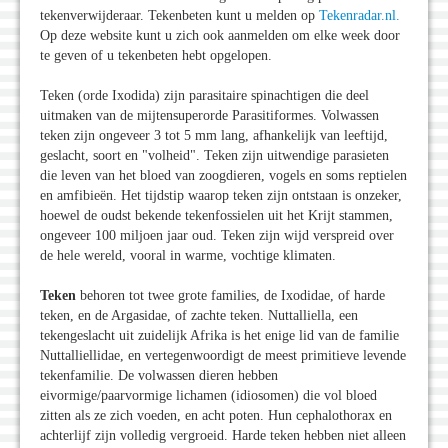
tekenverwijderaar. Tekenbeten kunt u melden op
Tekenradar.nl.
Op deze website kunt u zich ook aanmelden om elke week door
te geven of u tekenbeten hebt opgelopen.
Teken (orde Ixodida) zijn parasitaire spinachtigen die deel
uitmaken van de mijtensuperorde Parasitiformes. Volwassen
teken zijn ongeveer 3 tot 5 mm lang, afhankelijk van leeftijd,
geslacht, soort en "volheid". Teken zijn uitwendige parasieten
die leven van het bloed van zoogdieren, vogels en soms reptielen
en amfibieën. Het tijdstip waarop teken zijn ontstaan is onzeker,
hoewel de oudst bekende tekenfossielen uit het Krijt stammen,
ongeveer 100 miljoen jaar oud. Teken zijn wijd verspreid over
de hele wereld, vooral in warme, vochtige klimaten.
Teken
behoren tot twee grote families, de Ixodidae, of harde
teken, en de Argasidae, of zachte teken. Nuttalliella, een
tekengeslacht uit zuidelijk Afrika is het enige lid van de familie
Nuttalliellidae, en vertegenwoordigt de meest primitieve levende
tekenfamilie. De volwassen dieren hebben
eivormige/paarvormige lichamen (idiosomen) die vol bloed
zitten als ze zich voeden, en acht poten. Hun cephalothorax en
achterlijf zijn volledig vergroeid. Harde teken hebben niet alleen