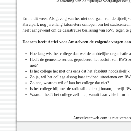
De tekening van de tijdelijke voetgangersbru
En nu dit weer. Als gevolg van het niet doorgaan van de tijdelij
Karelpark nog jarenlang kilometers omlopen om het stadscentrum 
heeft aangewend om de desastreuze beslissing van RWS tegen te g
Daarom heeft Actief voor Amstelveen de volgende vragen aan h
Hoe lang wist het college dan wel de ambtelijke organisatie
Heeft de gemeente serieus geprobeerd het besluit van RWS z
niet?
Is het college het met ons eens dat het absoluut noodzakelijk 
Zo ja, wil het college alsnog haar invloed uitoefenen om RWS
Zo nee, waarom wil of kan het college dat niet?
Is het college blij met de radiostilte die zij innam, terwij
Waarom heeft het college zelf niet, vanuit haar visie inform
Amstelveenweb.com is niet verantw