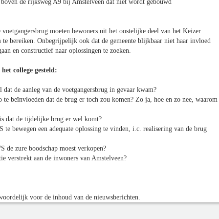
g boven de rijksweg A9 bij Amstelveen dat niet wordt gebouwd
ke voetgangersbrug moeten bewoners uit het oostelijke deel van het Keizer
te bereiken. Onbegrijpelijk ook dat de gemeente blijkbaar niet haar invloed
aan en constructief naar oplossingen te zoeken.
et college gesteld:
 al dat de aanleg van de voetgangersbrug in gevaar kwam?
o te beïnvloeden dat de brug er toch zou komen? Zo ja, hoe en zo nee, waarom
is dat de tijdelijke brug er wel komt?
 te bewegen een adequate oplossing te vinden, i.c. realisering van de brug
l RWS de zure boodschap moest verkopen?
atie verstrekt aan de inwoners van Amstelveen?
oordelijk voor de inhoud van de nieuwsberichten.