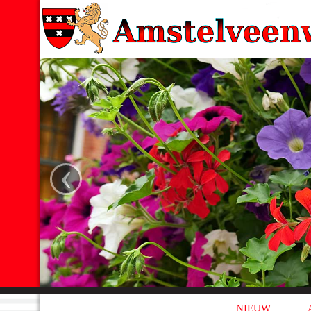
‹
NIEUW