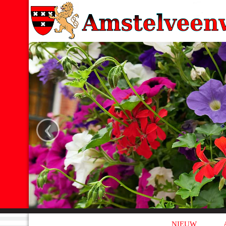
‹
NIEUW