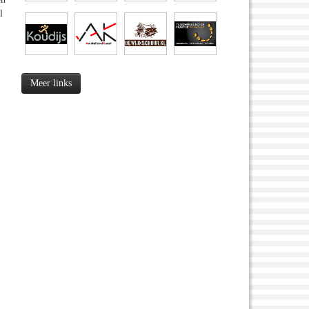
l
Meer links