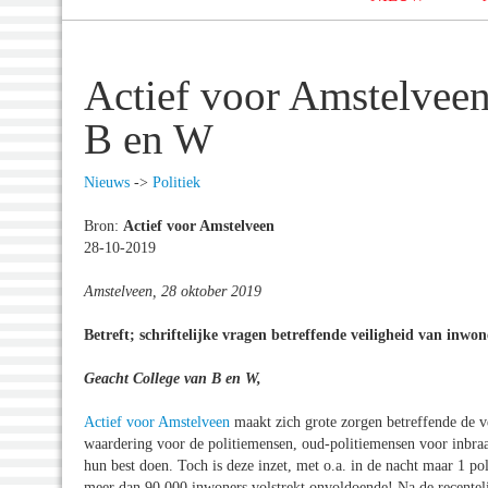
Actief voor Amstelveen
B en W
Nieuws
->
Politiek
Bron:
Actief voor Amstelveen
28-10-2019
Amstelveen, 28 oktober 2019
Betreft; schriftelijke vragen betreffende veiligheid van in
Geacht College van B en W,
Actief voor Amstelveen
maakt zich grote zorgen betreffende de v
waardering voor de politiemensen, oud-politiemensen voor inbra
hun best doen. Toch is deze inzet, met o.a. in de nacht maar 1 p
meer dan 90.000 inwoners
volstrekt onvoldoende!
Na de recentel