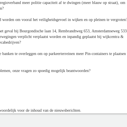
regioverband meer politie capaciteit af te dwingen (meer blauw op straat), om
en?
 worden om vooral het veiligheidsgevoel in wijken en op pleinen te vergroten
het geval bij Bourgondische laan 14, Rembrandtweg 653, Amsterdamseweg 533
rwegingen verplicht verplaatst worden en inpandig geplaatst bij wijkcentra &
recabedrijven?
 banken te overleggen om op parkeerterreinen meer Pin-containers te plaatsen
oblemen, onze vragen zo spoedig mogelijk beantwoorden?
oordelijk voor de inhoud van de nieuwsberichten.