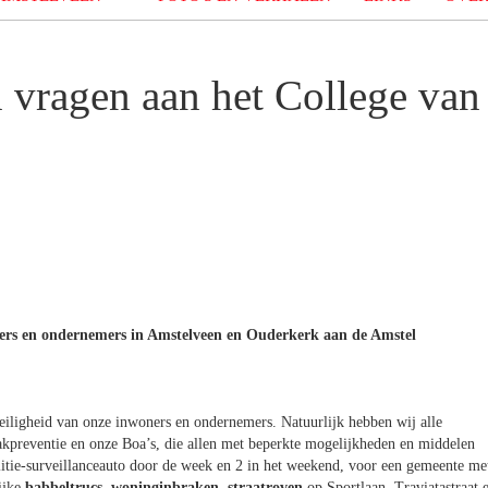
 vragen aan het College van
woners en ondernemers in Amstelveen en Ouderkerk aan de Amstel
eiligheid van onze inwoners en ondernemers. Natuurlijk hebben wij alle
akpreventie en onze Boa’s, die allen met beperkte mogelijkheden en middelen
olitie-surveillanceauto door de week en 2 in het weekend, voor een gemeente me
ijke
babbeltrucs
,
woninginbraken
,
straatroven
op Sportlaan, Traviatastraat 