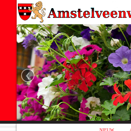
‹
NIEUW