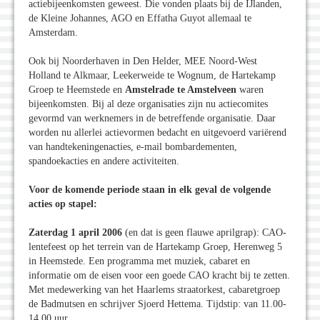
actiebijeenkomsten geweest. Die vonden plaats bij de IJlanden,
de Kleine Johannes, AGO en Effatha Guyot allemaal te
Amsterdam.
Ook bij Noorderhaven in Den Helder, MEE Noord-West
Holland te Alkmaar, Leekerweide te Wognum, de Hartekamp
Groep te Heemstede en
Amstelrade te Amstelveen
waren
bijeenkomsten. Bij al deze organisaties zijn nu actiecomites
gevormd van werknemers in de betreffende organisatie. Daar
worden nu allerlei actievormen bedacht en uitgevoerd variërend
van handtekeningenacties, e-mail bombardementen,
spandoekacties en andere activiteiten.
Voor de komende periode staan in elk geval de volgende
acties op stapel:
Zaterdag 1 april 2006
(en dat is geen flauwe aprilgrap): CAO-
lentefeest op het terrein van de Hartekamp Groep, Herenweg 5
in Heemstede. Een programma met muziek, cabaret en
informatie om de eisen voor een goede CAO kracht bij te zetten.
Met medewerking van het Haarlems straatorkest, cabaretgroep
de Badmutsen en schrijver Sjoerd Hettema. Tijdstip: van 11.00-
14.00 uur