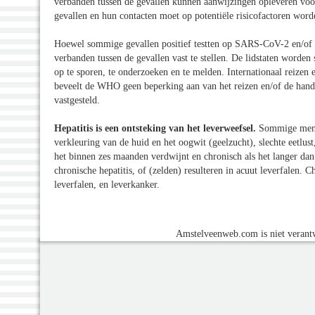
verbanden tussen de gevallen kunnen aanwijzingen opleveren voo
gevallen en hun contacten moet op potentiële risicofactoren word
Hoewel sommige gevallen positief testten op SARS-CoV-2 en/of 
verbanden tussen de gevallen vast te stellen. De lidstaten worde
op te sporen, te onderzoeken en te melden. Internationaal reizen
beveelt de WHO geen beperking aan van het reizen en/of de hande
vastgesteld.
Hepatitis is een ontsteking van het leverweefsel.
Sommige mense
verkleuring van de huid en het oogwit (geelzucht), slechte eetlust
het binnen zes maanden verdwijnt en chronisch als het langer dan
chronische hepatitis, of (zelden) resulteren in acuut leverfalen. 
leverfalen, en leverkanker.
Amstelveenweb.com is niet verantw