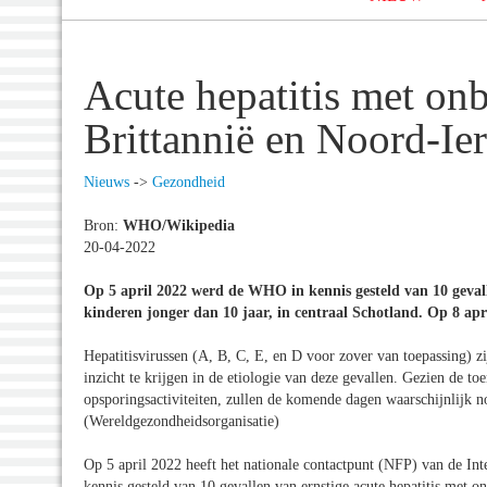
Acute hepatitis met onb
Brittannië en Noord-Ie
Nieuws
->
Gezondheid
Bron:
WHO/Wikipedia
20-04-2022
Op 5 april 2022 werd de WHO in kennis gesteld van 10 gevalle
kinderen jonger dan 10 jaar, in centraal Schotland. Op 8 apr
Hepatitisvirussen (A, B, C, E, en D voor zover van toepassing) zi
inzicht te krijgen in de etiologie van deze gevallen. Gezien de t
opsporingsactiviteiten, zullen de komende dagen waarschijnlijk
(Wereldgezondheidsorganisatie)
Op 5 april 2022 heeft het nationale contactpunt (NFP) van de I
kennis gesteld van 10 gevallen van ernstige acute hepatitis met o