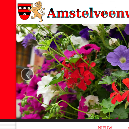
‹
NIEUW