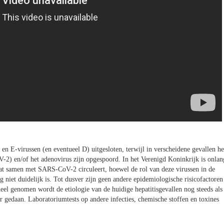
 en E-virussen (en eventueel D) uitgesloten, terwijl in verscheidene gevallen he
2) en/of het adenovirus zijn opgespoord. In het Verenigd Koninkrijk is onlan
 dat samen met SARS-CoV-2 circuleert, hoewel de rol van deze virussen in de
niet duidelijk is. Tot dusver zijn geen andere epidemiologische risicofactoren
heel genomen wordt de etiologie van de huidige hepatitisgevallen nog steeds als
 gedaan. Laboratoriumtests op andere infecties, chemische stoffen en toxines