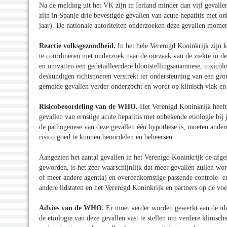
Na de melding uit het VK zijn in Ierland minder dan vijf gevall
zijn in Spanje drie bevestigde gevallen van acute hepatitis met o
jaar). De nationale autoriteiten onderzoeken deze gevallen momen
Reactie volksgezondheid.
In het hele Verenigd Koninkrijk zijn
te coördineren met onderzoek naar de oorzaak van de ziekte in de
en omvatten een gedetailleerdere blootstellingsanamnese, toxicolo
deskundigen richtsnoeren verstrekt ter ondersteuning van een gr
gemelde gevallen verder onderzocht en wordt op klinisch vlak e
Risicobeoordeling van de WHO.
Het Verenigd Koninkrijk heef
gevallen van ernstige acute hepatitis met onbekende etiologie b
de pathogenese van deze gevallen één hypothese is, moeten andere
risico goed te kunnen beoordelen en beheersen.
Aangezien het aantal gevallen in het Verenigd Koninkrijk de afge
geworden, is het zeer waarschijnlijk dat meer gevallen zullen wor
of meer andere agentia) en overeenkomstige passende controle- 
andere lidstaten en het Verenigd Koninkrijk en partners op de voe
Advies van de WHO.
Er moet verder worden gewerkt aan de ident
de etiologie van deze gevallen vast te stellen om verdere klinis