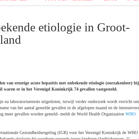
ekende etiologie in Groot-
rland
n van ernstige acute hepatitis met onbekende etiologie (oorzakenleer) bij
il waren er in het Verenigd Koninkrijk 74 gevallen vastgesteld.
jn na laboratoriumtests uitgesloten, terwijl verder onderzoek wordt verricht om
oename van het aantal gemelde gevallen in de afgelopen maand en de intensiever
 nog meer gevallen worden gemeld- meldt de World Health Organization
WHO
nternationale Gezondheidsregeling (IGR) voor het Verenigd Koninkrijk de WHO 
nbekende etiologie bij voorheen gezonde jonge kinderen (leeftijdsgroep: 11