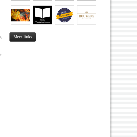
n,
Meer links
t