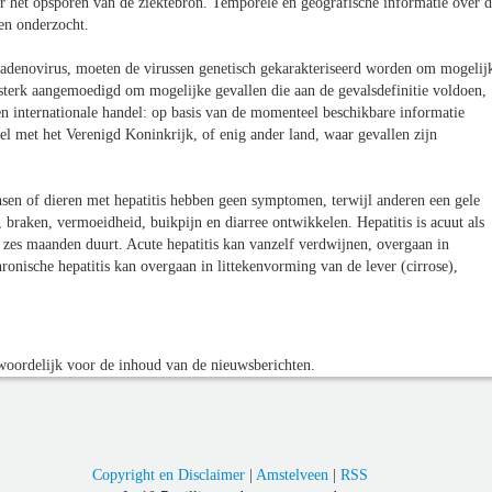
r het opsporen van de ziektebron. Temporele en geografische informatie over 
en onderzocht.
adenovirus, moeten de virussen genetisch gekarakteriseerd worden om mogelij
n sterk aangemoedigd om mogelijke gevallen die aan de gevalsdefinitie voldoen,
 en internationale handel: op basis van de momenteel beschikbare informatie
l met het Verenigd Koninkrijk, of enig ander land, waar gevallen zijn
n of dieren met hepatitis hebben geen symptomen, terwijl anderen een gele
, braken, vermoeidheid, buikpijn en diarree ontwikkelen. Hepatitis is acuut als
 zes maanden duurt. Acute hepatitis kan vanzelf verdwijnen, overgaan in
Chronische hepatitis kan overgaan in littekenvorming van de lever (cirrose),
oordelijk voor de inhoud van de nieuwsberichten.
Copyright en Disclaimer
|
Amstelveen
|
RSS