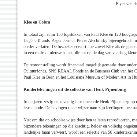
Flyer van d
Klee en Cobra
In totaal zijn ruim 130 topstukken van Paul Klee en 120 hoogte
Eugène Brands, Asger Jorn en Pierre Alechinsky bijeengebracht u
eerder verlaten. De bezoeker ervaart hoe zowel Klee als de genera
in een radicaal nieuwe kunst, die tot op de dag van vandaag kleur
De tentoonstelling wordt financieel mogelijk gemaakt door onde
Cultuurfonds, SNS REAAL Fonds en de Business Club van het C
Paul Klee in Bern en het Louisiana Museum of Modern Art in H
Kindertekeningen uit de collectie van Henk Pijnenburg
In de jaren zestig en zeventig introduceerde Henk Pijnenburg op
lesmethode. De bevlogen onderwijzer nam zijn leerlingen mee naa
Niet om die op schoolse wijze door hen te laten reproduceren, ma
bijzondere tekeningen op die krachtig, helder en volledig ongekuns
landelijke faam verwierf, wordt een selectie van 50 kindertekeni