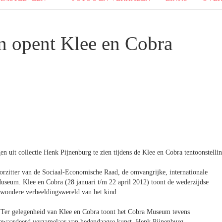
 opent Klee en Cobra
n uit collectie Henk Pijnenburg te zien tijdens de Klee en Cobra tentoonstellin
rzitter van de Sociaal-Economische Raad, de omvangrijke, internationale
Museum. Klee en Cobra (28 januari t/m 22 april 2012) toont de wederzijdse
e wondere verbeeldingswereld van het kind.
ie. Ter gelegenheid van Klee en Cobra toont het Cobra Museum tevens
 gewaardeerd verzamelaar van hedendaagse kunst, Henk Pijnenburg.