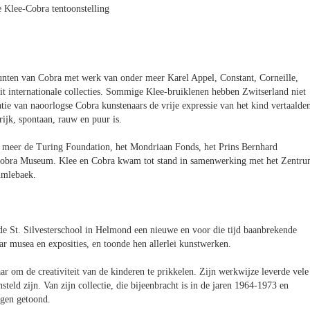
e Klee-Cobra tentoonstelling
punten van Cobra met werk van onder meer Karel Appel, Constant, Corneille,
it internationale collecties. Sommige Klee-bruiklenen hebben Zwitserland niet
tie van naoorlogse Cobra kunstenaars de vrije expressie van het kind vertaalde
rijk, spontaan, rauw en puur is.
r meer de Turing Foundation, het Mondriaan Fonds, het Prins Bernhard
obra Museum. Klee en Cobra kwam tot stand in samenwerking met het Zentr
umlebaek.
 de St. Silvesterschool in Helmond een nieuwe en voor die tijd baanbrekende
r musea en exposities, en toonde hen allerlei kunstwerken.
ar om de creativiteit van de kinderen te prikkelen. Zijn werkwijze leverde vele
teld zijn. Van zijn collectie, die bijeenbracht is in de jaren 1964-1973 en
ngen getoond.