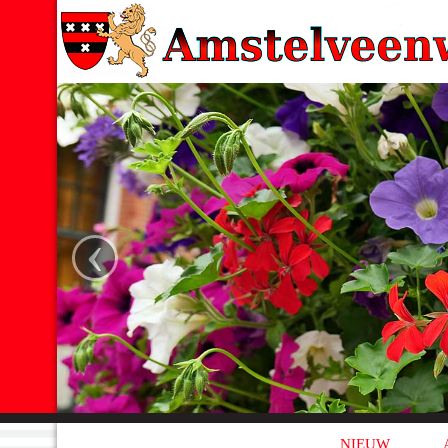
‹
NIEUW