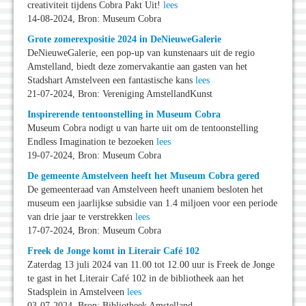
creativiteit tijdens Cobra Pakt Uit!
lees
14-08-2024, Bron: Museum Cobra
Grote zomerexpositie 2024 in DeNieuweGalerie
DeNieuweGalerie, een pop-up van kunstenaars uit de regio
Amstelland, biedt deze zomervakantie aan gasten van het
Stadshart Amstelveen een fantastische kans
lees
21-07-2024, Bron: Vereniging AmstellandKunst
Inspirerende tentoonstelling in Museum Cobra
Museum Cobra nodigt u van harte uit om de tentoonstelling
Endless Imagination te bezoeken
lees
19-07-2024, Bron: Museum Cobra
De gemeente Amstelveen heeft het Museum Cobra gered
De gemeenteraad van Amstelveen heeft unaniem besloten het
museum een jaarlijkse subsidie van 1.4 miljoen voor een periode
van drie jaar te verstrekken
lees
17-07-2024, Bron: Museum Cobra
Freek de Jonge komt in Literair Café 102
Zaterdag 13 juli 2024 van 11.00 tot 12.00 uur is Freek de Jonge
te gast in het Literair Café 102 in de bibliotheek aan het
Stadsplein in Amstelveen
lees
03-07-2024, Bron: Bibliotheek Amstelland