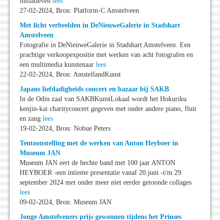
initiatieven
lees
27-02-2024, Bron: Platform-C Amstelveen
Met licht verbeelden in DeNieuweGalerie in Stadshart
Amstelveen
Fotografie in DeNieuweGalerie in Stadshart Amstelveen. Een
prachtige verkoopexpositie met werken van acht fotografen en
een multimedia kunstenaar
lees
22-02-2024, Bron: AmstellandKunst
Japans liefdadigheids concert en bazaar bij SAKB
In de Odin zaal van SAKBKunstLokaal wordt het Hokuriku
kenjin-kai charityconcert gegeven met onder andere piano, fluit
en zang
lees
19-02-2024, Bron: Nobue Peters
Tentoonstelling met de werken van Anton Heyboer in
Museum JAN
Museum JAN eert de hechte band met 100 jaar ANTON
HEYBOER -een intieme presentatie vanaf 20 juni -t/m 29
september 2024 met onder meer niet eerder getoonde collages
lees
09-02-2024, Bron: Museum JAN
Jonge Amstelveners prijs gewonnen tijdens het Prinses