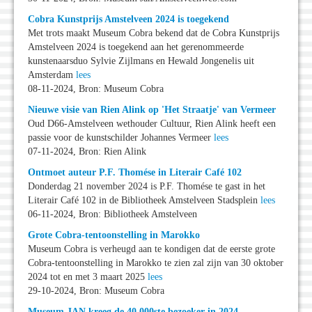
Cobra Kunstprijs Amstelveen 2024 is toegekend
Met trots maakt Museum Cobra bekend dat de Cobra Kunstprijs
Amstelveen 2024 is toegekend aan het gerenommeerde
kunstenaarsduo Sylvie Zijlmans en Hewald Jongenelis uit
Amsterdam
lees
08-11-2024, Bron: Museum Cobra
Nieuwe visie van Rien Alink op 'Het Straatje' van Vermeer
Oud D66-Amstelveen wethouder Cultuur, Rien Alink heeft een
passie voor de kunstschilder Johannes Vermeer
lees
07-11-2024, Bron: Rien Alink
Ontmoet auteur P.F. Thomése in Literair Café 102
Donderdag 21 november 2024 is P.F. Thomése te gast in het
Literair Café 102 in de Bibliotheek Amstelveen Stadsplein
lees
06-11-2024, Bron: Bibliotheek Amstelveen
Grote Cobra-tentoonstelling in Marokko
Museum Cobra is verheugd aan te kondigen dat de eerste grote
Cobra-tentoonstelling in Marokko te zien zal zijn van 30 oktober
2024 tot en met 3 maart 2025
lees
29-10-2024, Bron: Museum Cobra
Museum JAN kreeg de 40.000ste bezoeker in 2024