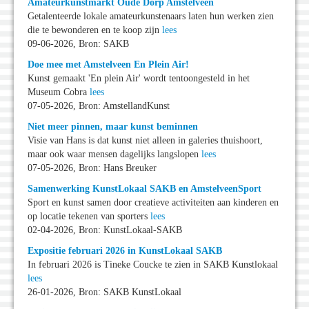
Amateurkunstmarkt Oude Dorp Amstelveen
Getalenteerde lokale amateurkunstenaars laten hun werken zien
die te bewonderen en te koop zijn
lees
09-06-2026, Bron: SAKB
Doe mee met Amstelveen En Plein Air!
Kunst gemaakt 'En plein Air' wordt tentoongesteld in het
Museum Cobra
lees
07-05-2026, Bron: AmstellandKunst
Niet meer pinnen, maar kunst beminnen
Visie van Hans is dat kunst niet alleen in galeries thuishoort,
maar ook waar mensen dagelijks langslopen
lees
07-05-2026, Bron: Hans Breuker
Samenwerking KunstLokaal SAKB en AmstelveenSport
Sport en kunst samen door creatieve activiteiten aan kinderen en
op locatie tekenen van sporters
lees
02-04-2026, Bron: KunstLokaal-SAKB
Expositie februari 2026 in KunstLokaal SAKB
In februari 2026 is Tineke Coucke te zien in SAKB Kunstlokaal
lees
26-01-2026, Bron: SAKB KunstLokaal