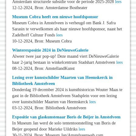
Amsterdam structurele subsidie voor de periode 2025-2028
lees
12-12-2024, Bron: Amsterdamse Bostheater
Museum Cobra heeft een nieuwe hoofdsponsor
Museum Cobra in Amstelveen is verheugd om Bank J. Safra
Sarasin te verwelkomen als haar nieuwe hoofdsponsor, naast het
Zadelhoff Cultuur Fonds
lees
10-12-2024, Bron: Museum Cobra
Winterexpositie 2024 in DeNieuweGalerie
Alweer twee jaar pop-up! Deze maand viert DeNieuweGalerie
haar 2-jarig bestaan in winkelcentrum Stadshart Amstelveen
lees
08-12-2024, Bron: AmstellandKunst
Lezing over kunstschilder Maarten van Heemskerck in
Bibliotheek Amstelveen
Donderdag 19 december 2024 is kunsthistoricus Wouter Maas te
gast in de Bibliotheek Amstelveen Stadsplein voor een lezing
over kunstschilder Maarten van Heemskerck
lees
03-12-2024, Bron: Bibliotheek Amstelveen
Expositie van glaskunstenaar Boris de Beijer in Amstelveen
In Museum Jan werd de solo tententoonstelling van Boris de
Beijer geopend door Marieke Uildriks
lees
30-11-2024, Bron: Museum Jan/Amstelveenweb.com