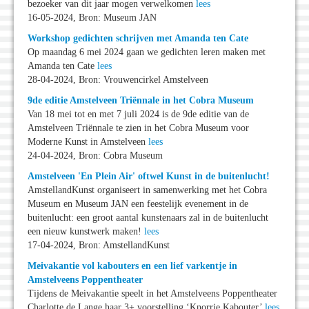
bezoeker van dit jaar mogen verwelkomen
lees
16-05-2024, Bron: Museum JAN
Workshop gedichten schrijven met Amanda ten Cate
Op maandag 6 mei 2024 gaan we gedichten leren maken met
Amanda ten Cate
lees
28-04-2024, Bron: Vrouwencirkel Amstelveen
9de editie Amstelveen Triënnale in het Cobra Museum
Van 18 mei tot en met 7 juli 2024 is de 9de editie van de
Amstelveen Triënnale te zien in het Cobra Museum voor
Moderne Kunst in Amstelveen
lees
24-04-2024, Bron: Cobra Museum
Amstelveen 'En Plein Air' oftwel Kunst in de buitenlucht!
AmstellandKunst organiseert in samenwerking met het Cobra
Museum en Museum JAN een feestelijk evenement in de
buitenlucht: een groot aantal kunstenaars zal in de buitenlucht
een nieuw kunstwerk maken!
lees
17-04-2024, Bron: AmstellandKunst
Meivakantie vol kabouters en een lief varkentje in
Amstelveens Poppentheater
Tijdens de Meivakantie speelt in het Amstelveens Poppentheater
Charlotte de Lange haar 3+ voorstelling ‘Knorrie Kabouter’
lees