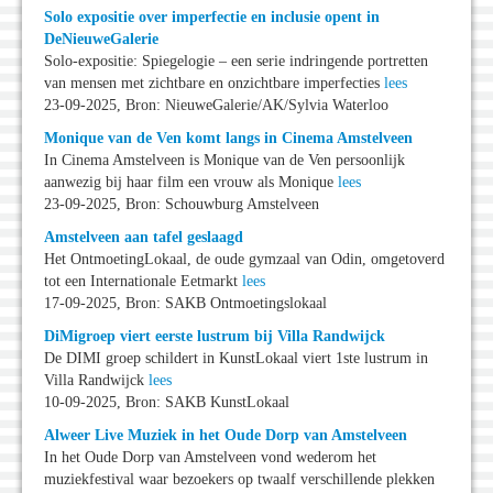
Solo expositie over imperfectie en inclusie opent in
DeNieuweGalerie
Solo-expositie: Spiegelogie – een serie indringende portretten
van mensen met zichtbare en onzichtbare imperfecties
lees
23-09-2025, Bron: NieuweGalerie/AK/Sylvia Waterloo
Monique van de Ven komt langs in Cinema Amstelveen
In Cinema Amstelveen is Monique van de Ven persoonlijk
aanwezig bij haar film een vrouw als Monique
lees
23-09-2025, Bron: Schouwburg Amstelveen
Amstelveen aan tafel geslaagd
Het OntmoetingLokaal, de oude gymzaal van Odin, omgetoverd
tot een Internationale Eetmarkt
lees
17-09-2025, Bron: SAKB Ontmoetingslokaal
DiMigroep viert eerste lustrum bij Villa Randwijck
De DIMI groep schildert in KunstLokaal viert 1ste lustrum in
Villa Randwijck
lees
10-09-2025, Bron: SAKB KunstLokaal
Alweer Live Muziek in het Oude Dorp van Amstelveen
In het Oude Dorp van Amstelveen vond wederom het
muziekfestival waar bezoekers op twaalf verschillende plekken