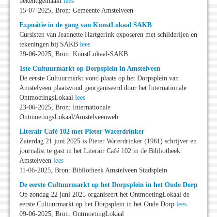
bekendgemaakt
lees
15-07-2025, Bron: Gemeente Amstelveen
Expositie in de gang van KunstLokaal SAKB
Cursisten van Jeannette Hartgerink exposeren met schilderijen en
tekeningen bij SAKB
lees
29-06-2025, Bron: KunstLokaal-SAKB
1ste Cultuurmarkt op Dorpsplein in Amstelveen
De eerste Cultuurmarkt vond plaats op het Dorpsplein van
Amstelveen plaatsvond georganiseerd door het Internationale
OntmoetingsLokaal
lees
23-06-2025, Bron: Internationale
OntmoetingsLokaal/Amstelveenweb
Literair Café 102 met Pieter Waterdrinker
Zaterdag 21 juni 2025 is Pieter Waterdrinker (1961) schrijver en
journalist te gast in het Literair Café 102 in de Bibliotheek
Amstelveen
lees
11-06-2025, Bron: Bibliotheek Amstelveen Stadsplein
De eerste Cultuurmarkt op het Dorpsplein in het Oude Dorp
Op zondag 22 juni 2025 organiseert het OntmoetingLokaal de
eerste Cultuurmarkt op het Dorpsplein in het Oude Dorp
lees
09-06-2025, Bron: OntmoetingLokaal