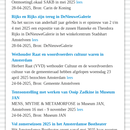
OntmoetingLokaal SAKB in mei 2025
lees
28-04-2025, Bron: Carin de Koning
Rijks en Rijks zijn terug in DeNieuweGalerie
Na het succes van anderhalf jaar geleden is er opnieuw van 2 t/m
4 mei 2025 een expositie van de zussen Hanneke en Theodora
Rijks in DeNieuweGalerie in het winkelcentrum Stadshart
Amstelveen
lees
28-04-2025, Bron: DeNieuweGalerie
Wethouder Raat en woordvoerders cultuur waren in
Amsterdam
Herbert Raat (VVD) wethouder Cultuur en de woordvoerders
cultuur van de gemeenteraad hebben afgelopen woensdag 23
april 2025 bezochten Amsterdam
lees
24-04-2025, Bron: Gemeente Amstelveen
Tentoonstelling met werken van Ossip Zadkine in Museum
JAN
MENS, MYTHE & METAMORFOSE in Museum JAN,
Amstelveen 16 mei - 9 november 2025
lees
24-04-2025, Bron: Museum JAN
Vol zomerseizoen 2025 in het Amsterdamse Bostheater
Hét Amsterdamse Bostheater opent vanaf mei 2025 haar poorten