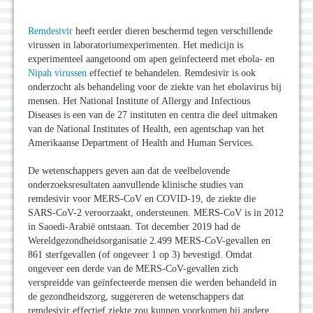
Remdesivir
heeft eerder dieren beschermd tegen verschillende
virussen in laboratoriumexperimenten. Het medicijn is
experimenteel aangetoond om apen geïnfecteerd met ebola- en
Nipah virussen
effectief te behandelen. Remdesivir is ook
onderzocht als behandeling voor de ziekte van het ebolavirus bij
mensen. Het National Institute of Allergy and Infectious
Diseases is een van de 27 instituten en centra die deel uitmaken
van de National Institutes of Health, een agentschap van het
Amerikaanse Department of Health and Human Services.
De wetenschappers geven aan dat de veelbelovende
onderzoeksresultaten aanvullende klinische studies van
remdesivir voor MERS-CoV en COVID-19, de ziekte die
SARS-CoV-2 veroorzaakt, ondersteunen. MERS-CoV is in 2012
in Saoedi-Arabië ontstaan. Tot december 2019 had de
Wereldgezondheidsorganisatie 2.499 MERS-CoV-gevallen en
861 sterfgevallen (of ongeveer 1 op 3) bevestigd. Omdat
ongeveer een derde van de MERS-CoV-gevallen zich
verspreidde van geïnfecteerde mensen die werden behandeld in
de gezondheidszorg, suggereren de wetenschappers dat
remdesivir effectief ziekte zou kunnen voorkomen bij andere