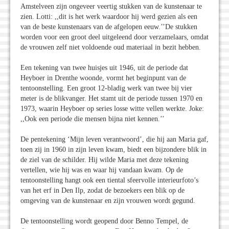
Amstelveen zijn ongeveer veertig stukken van de kunstenaar te
zien. Lotti: ,,dit is het werk waardoor hij werd gezien als een
van de beste kunstenaars van de afgelopen eeuw.’’De stukken
worden voor een groot deel uitgeleend door verzamelaars, omdat
de vrouwen zelf niet voldoende oud materiaal in bezit hebben.
Een tekening van twee huisjes uit 1946, uit de periode dat
Heyboer in Drenthe woonde, vormt het beginpunt van de
tentoonstelling. Een groot 12-bladig werk van twee bij vier
meter is de blikvanger. Het stamt uit de periode tussen 1970 en
1973, waarin Heyboer op series losse witte vellen werkte. Joke:
,,Ook een periode die mensen bijna niet kennen.’’
De pentekening ‘Mijn leven verantwoord’, die hij aan Maria gaf,
toen zij in 1960 in zijn leven kwam, biedt een bijzondere blik in
de ziel van de schilder. Hij wilde Maria met deze tekening
vertellen, wie hij was en waar hij vandaan kwam. Op de
tentoonstelling hangt ook een tiental sfeervolle interieurfoto’s
van het erf in Den Ilp, zodat de bezoekers een blik op de
omgeving van de kunstenaar en zijn vrouwen wordt gegund.
De tentoonstelling wordt geopend door Benno Tempel, de