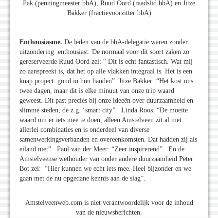
Pak (penningmeester bbA), Ruud Oord (raadslid bbA) en Jitze
Bakker (fractievoorzitter bbA)
Enthousiasme.
De leden van de bbA-delegatie waren zonder
uitzondering enthousiast. De normaal voor dit soort zaken zo
gereserveerde Ruud Oord zei: “ Dit is echt fantastisch. Wat mij
zo aanspreekt is, dat het op alle vlakken integraal is. Het is een
knap project: goud in hun handen”. Jitze Bakker: “Het kost ons
twee dagen, maar dit is elke minuut van onze trip waard
geweest. Dit past precies bij onze ideeën over duurzaamheid en
slimme steden, de z.g. ‘smart city”. Linda Roos: “De moeite
waard om er iets mee te doen, alleen Amstelveen zit al met
allerlei combinaties en is onderdeel van diverse
samenwerkingsverbanden en overeenkomsten. Dat hadden zij als
eiland niet”. Paul van der Meer: “Zeer inspirerend”. En de
Amstelveense wethouder van onder andere duurzaamheid Peter
Bot zei: “Hier kunnen we echt iets mee. Heel bijzonder en we
gaan met de nu opgedane kennis aan de slag”.
Amstelveenweb.com is niet verantwoordelijk voor de inhoud
van de nieuwsberichten.