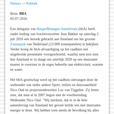
Nieuws
->
Politiek
Bron:
BBA
05-07-2016
Een delegatie van
BurgerBelangen Amstelveen
(bbA) heeft
onder leiding van fractievoorzitter Jitze Bakker op zaterdag 2
juli 2016 een bezoek gebracht aan Ameland om het grootse
Zonnepark
van Nederland (23.000 zonnepanelen) te bekijken.
Verder kreeg de bbA-afvaardiging op het raadhuis een
uitgebreide presentatie voorgeschoteld, waarbij men kon zien
hoe Ameland er in slaagt om uiterlijk 2020 op een duurzame
manier te voorzien in de eigen behoefte aan elektriciteit, warmte
en water.
Het bbA-gezelschap werd op het raadhuis ontvangen door de
wethouder van onder andere Sport, milieu en duurzaamheid
Nico Oud en projectmedewerker Luc van Tiggelen. Zij lieten
zien, dat men al in 2007 begon met de voorbereiding.
Wethouder Nico Oud: “Wij merkten, dat er in de hele
samenleving van Ameland het gevoel leefde iets met duurzame
energie te doen. Wij hebben toen steeds de bevolking bij alles