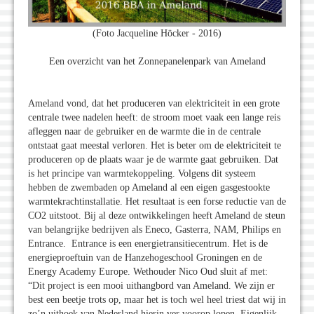
(Foto Jacqueline Höcker - 2016)
Een overzicht van het Zonnepanelenpark van Ameland
Ameland vond, dat het produceren van elektriciteit in een grote
centrale twee nadelen heeft: de stroom moet vaak een lange reis
afleggen naar de gebruiker en de warmte die in de centrale
ontstaat gaat meestal verloren. Het is beter om de elektriciteit te
produceren op de plaats waar je de warmte gaat gebruiken. Dat
is het principe van warmtekoppeling. Volgens dit systeem
hebben de zwembaden op Ameland al een eigen gasgestookte
warmtekrachtinstallatie. Het resultaat is een forse reductie van de
CO2 uitstoot. Bij al deze ontwikkelingen heeft Ameland de steun
van belangrijke bedrijven als Eneco, Gasterra, NAM, Philips en
Entrance. Entrance is een energietransitiecentrum. Het is de
energieproeftuin van de Hanzehogeschool Groningen en de
Energy Academy Europe. Wethouder Nico Oud sluit af met:
“Dit project is een mooi uithangbord van Ameland. We zijn er
best een beetje trots op, maar het is toch wel heel triest dat wij in
zo’n uithoek van Nederland hierin ver voorop lopen. Eigenlijk