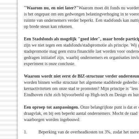
"Waarom nu, en niet later?"
Waarom moet dit fonds nu worden 
is het ongepast om een gedwongen belastingverhoging in te voere
ruimte van ondernemers verder beperkt. Een stadsfonds kan nutti
op brede steun kan rekenen.
Een Stadsfonds als mogelijk "goed idee", maar brede partici
zijn we niet tegen een stadsfonds/stadspromotie als principe. Wi
stadspromotie mag geen extra financiële last worden voor ondern
gedragen initiatief zijn, waarbij ondernemers en organisaties in
experiment is onze conclusie.
Waarom wordt niet eerst de BIZ-structuur verder onderste
worden binnen welke structuur het algemene stadsbrede gedeelte
kernactiviteiten om onze stad te promoten? Mijn principe is "less 
Eindhoven richt zich bijvoorbeeld op High-tech en Design en hu
Een oproep tot aanpassingen.
Onze belangrijkste punt is dat er 
draagvlak, en bij een beperkt aantal ondernemers. Mocht de raad b
waarborgen worden ingebouwd:
1. Beperking van de overheadkosten tot 3%, zodat het merendee