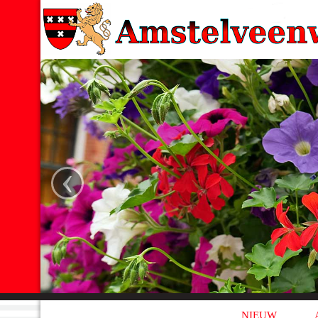
‹
NIEUW