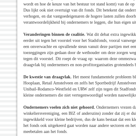
wordt en hoe de keuze van het bestuur tot stand komt) van de op 
Dus lijkt ook niet overtuigt van dit fonds. Dit betekent dat onde
verhogen, en dat vastgoedeigenaren de hogere lasten zullen doorb
verantwoordelijkheid bij ondernemers te leggen, die hun eigen ui
Veranderingen binnen de coalitie.
Wat dit debat extra ingewikke
eerder uit tegen het voorstel voor het Stadsfonds, vooral vanweg
een onverwachte en opvallende steun vanuit deze partijen met een
toezeggingen zijn gedaan door de wethouder om deze zorgen weg 
tegen dit voorstel. Dit roept de vraag op: waarom deze ommezwa
draagvlak bij ondernemers en non-profitorganisaties grotendeels b
De kwestie van draagvlak.
Het meest fundamentele probleem bli
Hooplaan, Retail Amstelveen en zelfs het Sportbedrijf Amstelvee
Unibail-Rodamco-Westfield en URW zelf zijn tegen dit Stadfonds.
kleine ondernemers die niet vertegenwoordigd worden nauwelijk
Ondernemers voelen zich niet gehoord.
Ondernemers vrezen dat
winkeliersvereniging, een BIZ of anderszins) zonder dat zij er d
ingewikkeld voor kleine bedrijven, dus de kans bestaat dat een kl
het fonds ook uitgekeerd gaat worden naar andere sectoren en het 
meebetalen aan het fonds.