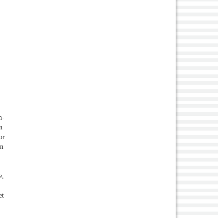
n-
n
or
en
e,
et