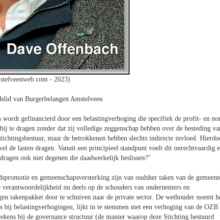
stelveenweb.com - 2023)
dslid van Burgerbelangen Amstelveen
 wordt gefinancierd door een belastingverhoging die specifiek de profit- en no
 bij te dragen zonder dat zij volledige zeggenschap hebben over de besteding va
tichtingsbestuur, maar de betrokkenen hebben slechts indirecte invloed. Hierdo
el de lasten dragen. Vanuit een principieel standpunt voelt dit onrechtvaardig 
dragen ook niet degenen die daadwerkelijk beslissen?"
dspromotie en gemeenschapsversterking zijn van oudsher taken van de gemeent
 verantwoordelijkheid nu deels op de schouders van ondernemers en
igen takenpakket door te schuiven naar de private sector. De wethouder noemt h
 bij belastingverhogingen, lijkt in te stemmen met een verhoging van de OZB
tekens bij de governance structuur (de manier waarop deze Stichting bestuurd