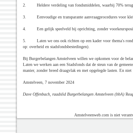
2. Heldere verdeling van fondsmiddelen, waarbij 70% terugvlo
3. Eenvoudige en transparante aanvraagprocedures voor klein
4. Een gelijk speelveld bij oprichting, zonder voorkeurspositi
5. Laten we ons ook richten op een kader voor thema's rondom
op: overheid en stadsfondsbestedingen).
Bij Burgerbelangen Amstelveen willen we opkomen voor de belange
Laten we werken aan een Stadsfonds dat de steun van de gemeensc
manier, zonder breed draagvlak en met opgelegde lasten. En niet 
Amstelveen, 7 november 2024
Dave Offenbach, raadslid Burgerbelangen Amstelveen (bbA)
Reag
Amstelveenweb.com is niet verantw