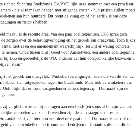
te richten Stichting Stadsfonds. De VVD lijkt in te stemmen met een proefjaar.
rnemers - die al te maken hebben met stijgende kosten - hun prijzen zullen moet
erekenen aan hun huurders. Dit roept de vraag op of het eerlijk is om deze
tdagingen en risico's hebben.
ld maakt, is de recente draai van een paar coalitiepartijen. D66 sprak zich
e de zorgen over de belastingverhoging en het gebrek aan draagvlak. Toch lijkt 
 aantal moties en een amendement waarschijnlijk, terwijl er weinig concrete
te nemen. Ondertussen blijft Goed voor Amstelveen, een andere coalitiepartne
ai bij D66 en gedeeltelijk de WD, ondanks dat hun oorspronkelijke bezwaren v
lijven staan?
jft het gebrek aan draagvlak. Winkeliersverenigingen, zoals die van de Van der
n, hebben zich uitgesproken tegen het Stadsfonds. Maar ook de winkeliers van
 Ook blijkt dat er meer vastgoedondernemers tegen zijn. Daarnaast zijn de
s gehoord.
 zij verplicht worden bij te dragen aan een fonds (en soms al lid zijn van een
uidelijke voordelen van zien. Bovendien zijn de aanvraagprocedures te
ein aantal bedrijven hier hun voordeel mee gaat doen. Daarnaast is het risico da
geld van de winkeliers toestroomt naar bedrijven of instanties die niet direct