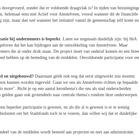
doorgevoerd, zonder dat er voldoende draagvlak is? In tijden van bezuiniging
n, helemaal eens met Actief voor Amstelveen, vooral wanneer dit de financiële
g zijn, maar dan wel wanneer het initiatief vanuit de gemeenschap zelf komt en
patie bij ondernemers is beperkt.
Laten we nogmaals duidelijk zijn: bij bbA
j geloven dat het kan bijdragen aan de ontwikkeling van Amstelveen. Maar
emers die al onder druk staan. Dit project moet van onderaf komen en een bree
vloed hebben op de besteding van de middelen. Onvoldoende participatie voor ee
und en uitgebouwd?
Daarnaast geldt ook nog dat eerst uitgewerkt zou moeten
 zou kunnen worden ingevuld. Gaan we ons als Amstelveen richten op bepaalde
is more". Richt je op een aantal kernthema's die ons als stad onderscheiden.
n gelden gaan ook grotendeels naar centrale thema's rondom deze onderwerpen.
een beperkte participatie is geweest, en als die al is geweest is er te weinig
esluiten om het Stadsfonds toch in te voeren, dan willen wij dat er duidelijke
l van de middelen wordt besteed aan projecten en niet aan administratie.