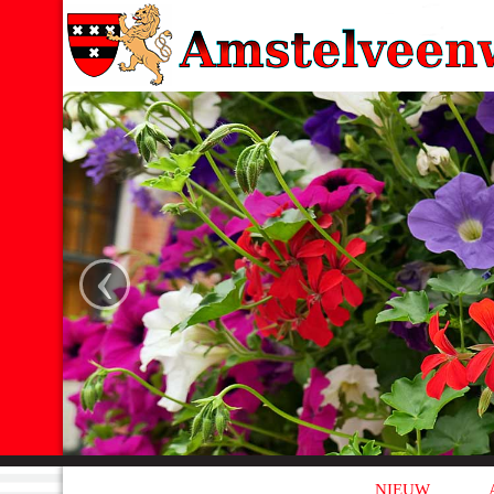
‹
NIEUW