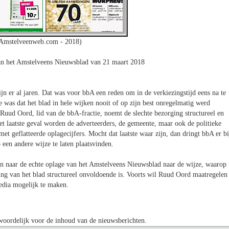
 Amstelveenweb.com - 2018)
van het Amstelveens Nieuwsblad van 21 maart 2018
n er al jaren. Dat was voor bbA een reden om in de verkiezingstijd eens na te
was dat het blad in hele wijken nooit of op zijn best onregelmatig werd
 Ruud Oord, lid van de bbA-fractie, noemt de slechte bezorging structureel en
het laatste geval worden de adverteerders, de gemeente, maar ook de politieke
et geflatteerde oplagecijfers. Mocht dat laatste waar zijn, dan dringt bbA er bi
en andere wijze te laten plaatsvinden.
en naar de echte oplage van het Amstelveens Nieuwsblad naar de wijze, waarop
ing van het blad structureel onvoldoende is. Voorts wil Ruud Oord maatregelen
edia mogelijk te maken.
oordelijk voor de inhoud van de nieuwsberichten.